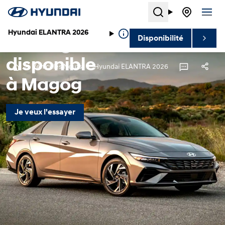
Saisissante
Search
sous tous
Hyundai ELANTRA 2026
Disponibilité
ses angles.
disponible
>
Véhicules Neufs
>
Hyundai ELANTRA 2026
à Magog
Je veux l'essayer