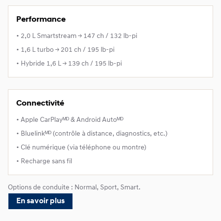
Performance
• 2,0 L Smartstream → 147 ch / 132 lb-pi
• 1,6 L turbo → 201 ch / 195 lb-pi
• Hybride 1,6 L → 139 ch / 195 lb-pi
Connectivité
• Apple CarPlayᴹᴰ & Android Autoᴹᴰ
• Bluelinkᴹᴰ (contrôle à distance, diagnostics, etc.)
• Clé numérique (via téléphone ou montre)
• Recharge sans fil
Options de conduite : Normal, Sport, Smart.
En savoir plus