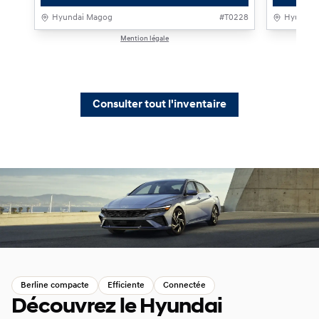
Hyundai Magog
#
T0228
Hyundai
Mention légale
1 / 1
Consulter tout l'inventaire
Berline compacte
Efficiente
Connectée
Découvrez le Hyundai