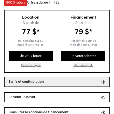
500 $
rabais
Offre à durée limitée
Location
Financement
À partir de
À partir de
77
$
*
79
$
*
Par semaine sur
60
Par semaine sur
96
mois
@
5.49
% (+tx)
mois
@
5.99
% (+tx)
Je veux louer
Je veux acheter
Mention légale
Mention légale
Tarifs et configuration
Je veux l'essayer
Consultez les options de financement