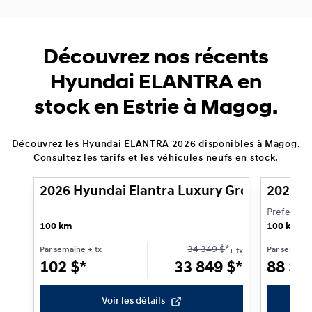
Découvrez nos récents
Hyundai ELANTRA en
stock en Estrie à Magog.
Découvrez les Hyundai ELANTRA 2026 disponibles à Magog.
1/3
Consultez les tarifs et les véhicules neufs en stock.
2026 Hyundai Elantra Luxury Groupe moto
2026 H
Preferred
100 km
100 km
34 349
$
*
Par semaine
+ tx
Par semain
+ tx
102
$
*
33 849
$
*
88
$
*
Voir les détails