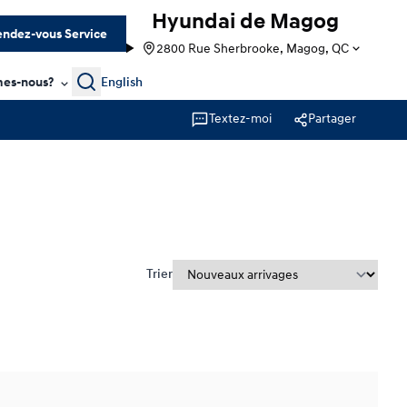
Hyundai de Magog
ndez-vous Service
2800 Rue Sherbrooke, Magog, QC
Search
es-nous?
English
Textez-moi
Partager
Trier