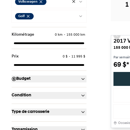
Volkswagen
1
Golf
Très bon
Kilométrage
0 km
-
155 000 km
Previou
2017 V
155 000
Prix
0 $
-
11 995 $
Par semai
69
$
*
Budget
Condition
Type de carrosserie
Occasi
Transmission