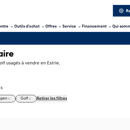
Re
ontre
Outils d'achat
Offres
Service
Financement
Qui somm
aire
lf usagés à vendre en Estrie.
ts
agen
Golf
Retirer les filtres