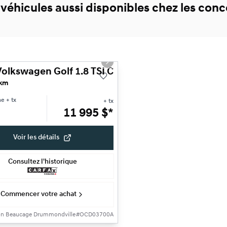
 véhicules aussi disponibles chez les co
1/22
ne offre
s slide
Next slide
olkswagen Golf 1.8 TSI Comfortline
 km
ne
+ tx
+ tx
11 995
$
*
Voir les détails
Consultez l'historique
Commencer votre achat
on Beaucage Drummondville
#
OCD03700A