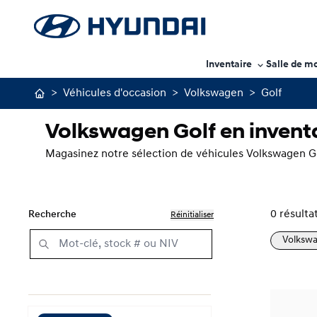
Inventaire
Salle de m
>
Véhicules d'occasion
>
Volkswagen
>
Golf
Volkswagen Golf en invent
Magasinez notre sélection de véhicules Volkswagen Go
0
résulta
Recherche
Réinitialiser
Volksw