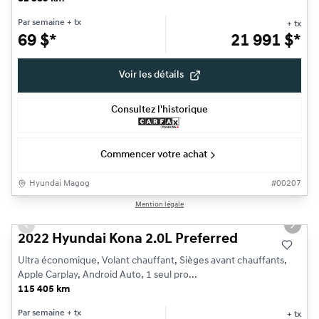
Par semaine
+ tx
+ tx
69
$
*
21 991
$
*
Voir les détails
Consultez l'historique
Commencer votre achat
Hyundai Magog
#
00207
1/11
Mention légale
Très bonne offre
Previous slide
Next s
2022 Hyundai Kona 2.0L Preferred
Ultra économique, Volant chauffant, Sièges avant chauffants,
Apple Carplay, Android Auto, 1 seul pro...
115 405 km
Par semaine
+ tx
+ tx