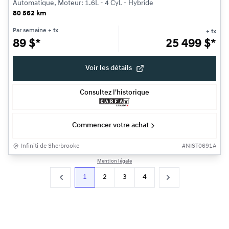
Automatique, Moteur: 1.6L - 4 Cyl. - Hybride
80 562 km
Par semaine
+ tx
+ tx
89
$
*
25 499
$
*
Voir les détails
Consultez l'historique
Commencer votre achat
Infiniti de Sherbrooke
#
NIST0691A
Mention légale
1
2
3
4