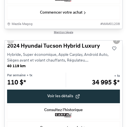
Commencer votre achat
Mazda Magog
#
MAM01208
1/25
Mention légale
Très bonne offre
Previous slide
Next s
2024 Hyundai Tucson Hybrid Luxury
Hybride, Super économique, Apple Carplay, Android Auto,
Sièges avant et volant chauffants, Régulateu...
40 119 km
Par semaine
+ tx
+ tx
110
$
*
34 995
$
*
Voir les détails
Consultez l'historique