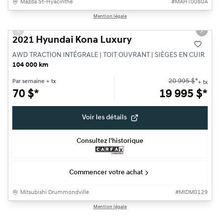
Mazda St-Hyacinthe
#
MAHT0080A
1/24
Mention légale
Très bonne offre
Previous slide
Next s
2021 Hyundai Kona Luxury
AWD TRACTION INTÉGRALE | TOIT OUVRANT | SIÈGES EN CUIR
104 000 km
20 995
$
*
Par semaine
+ tx
+ tx
70
$
*
19 995
$
*
Voir les détails
Consultez l'historique
Commencer votre achat
Mitsubishi Drummondville
#
MIDM0129
1/17
Mention légale
Très bonne offre