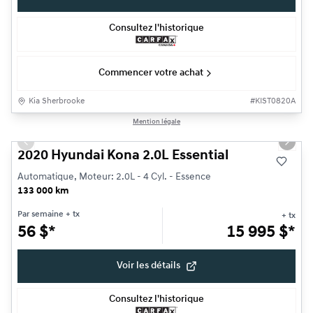
Consultez l'historique
Commencer votre achat
Kia Sherbrooke
#
KIST0820A
1/24
Mention légale
Très bonne offre
Previous slide
Next s
2020 Hyundai Kona 2.0L Essential
Automatique, Moteur: 2.0L - 4 Cyl. - Essence
133 000 km
Par semaine
+ tx
+ tx
56
$
*
15 995
$
*
Voir les détails
Consultez l'historique