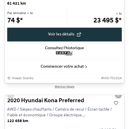
61 421 km
Par semaine
+ tx
+ tx
74
$
*
23 495
$
*
Voir les détails
Consultez l'historique
Commencer votre achat
Nissan Granby
#
NIG-T0102A
1/19
Mention légale
Très bonne offre
Previous slide
Next s
2020 Hyundai Kona Preferred
AWD / Sièges chauffants / Caméra de recul / Écran tactile /
Fiable et économique / Groupe électrique...
122 458 km