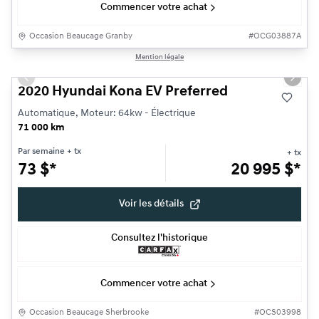
Commencer votre achat
Occasion Beaucage Granby
#
OCG03887A
1/15
Mention légale
Très bonne offre
Previous slide
Next s
2020 Hyundai Kona EV Preferred
Automatique, Moteur: 64kw - Électrique
71 000 km
Par semaine
+ tx
+ tx
73
$
*
20 995
$
*
Voir les détails
Consultez l'historique
Commencer votre achat
Occasion Beaucage Sherbrooke
#
OCS03998