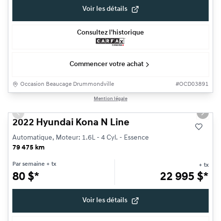
Voir les détails
Consultez l'historique
Commencer votre achat
Occasion Beaucage Drummondville
#
OCD03891
1/29
Mention légale
Très bonne offre
Previous slide
Next s
2022 Hyundai Kona N Line
Automatique, Moteur: 1.6L - 4 Cyl. - Essence
79 475 km
Par semaine
+ tx
+ tx
80
$
*
22 995
$
*
Voir les détails