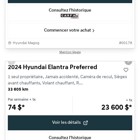
Consultez l'historique
Commencer votre achat
Hyundai Magog
#
00178
1/13
Mention légale
Très bonne offre
Previous slide
Next s
2024 Hyundai Elantra Preferred
1 seul propriétaire, Jamais accidenté, Caméra de recul, Sièges
avant chauffants, Volant chauffant, R...
33 605 km
Par semaine
+ tx
+ tx
74
$
*
23 600
$
*
Voir les détails
Consultez l'historique