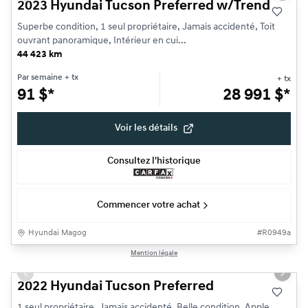
2023 Hyundai Tucson Preferred w/Trend
Superbe condition, 1 seul propriétaire, Jamais accidenté, Toit
ouvrant panoramique, Intérieur en cui...
44 423 km
Par semaine
+ tx
+ tx
91
$
*
28 991
$
*
Voir les détails
Consultez l'historique
Commencer votre achat
Hyundai Magog
#
R0949a
1/21
Mention légale
Très bonne offre
Previous slide
Next s
2022 Hyundai Tucson Preferred
1 seul propriétaire, Jamais accidenté, Belle condition, Apple