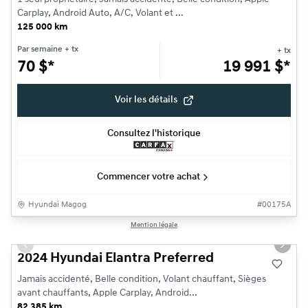
Carplay, Android Auto, A/C, Volant et ...
125 000 km
Par semaine
+ tx
+ tx
70
$
*
19 991
$
*
Voir les détails
Consultez l'historique
Commencer votre achat
Hyundai Magog
#
00175A
1/20
Mention légale
Très bonne offre
Previous slide
Next s
2024 Hyundai Elantra Preferred
Jamais accidenté, Belle condition, Volant chauffant, Sièges
avant chauffants, Apple Carplay, Android...
82 385 km