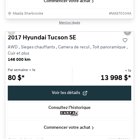
Commencer votre achat
Mazda Sherbrooke
#
MAST0334A
1/26
Mention légale
Très bonne offre
Previous slide
Next s
2017 Hyundai Tucson SE
AWD , Sieges chauffants , Camera de recul , Toit panoramique ,
Cuir et plus
146 000 km
Par semaine
+ tx
+ tx
80
$
*
13 998
$
*
Voir les détails
Consultez l'historique
Commencer votre achat