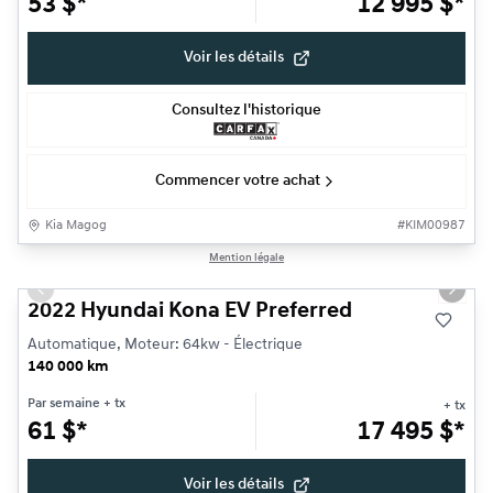
53
$
*
12 995
$
*
Voir les détails
Consultez l'historique
Commencer votre achat
Kia Magog
#
KIM00987
1/24
Mention légale
Très bonne offre
Previous slide
Next s
2022 Hyundai Kona EV Preferred
Automatique, Moteur: 64kw - Électrique
140 000 km
Par semaine
+ tx
+ tx
61
$
*
17 495
$
*
Voir les détails