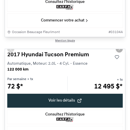
Consultez l'historique
Commencer votre achat
Occasion Beaucage Fleurimont
#
03104A
1/20
Mention légale
Très bonne offre
Previous slide
Next s
2017 Hyundai Tucson Premium
Automatique, Moteur: 2.0L - 4 Cyl. - Essence
122 000 km
Par semaine
+ tx
+ tx
72
$
*
12 495
$
*
Voir les détails
Consultez l'historique