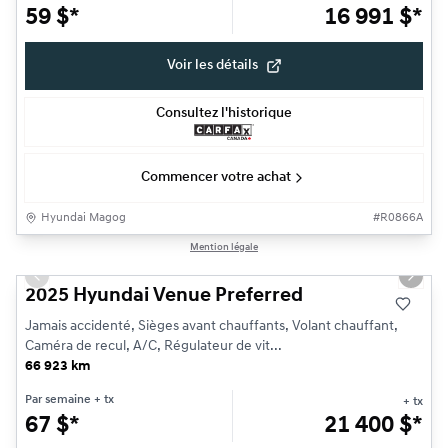
59
$
*
16 991
$
*
Voir les détails
Consultez l'historique
Commencer votre achat
Hyundai Magog
#
R0866A
1/25
Mention légale
Très bonne offre
Previous slide
Next s
2025 Hyundai Venue Preferred
Jamais accidenté, Sièges avant chauffants, Volant chauffant,
Caméra de recul, A/C, Régulateur de vit...
66 923 km
Par semaine
+ tx
+ tx
67
$
*
21 400
$
*