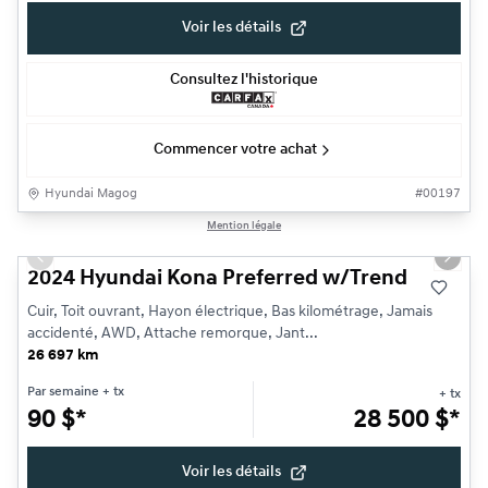
Voir les détails
Consultez l'historique
Commencer votre achat
Hyundai Magog
#
00197
1/23
Mention légale
Très bonne offre
Previous slide
Next s
2024 Hyundai Kona Preferred w/Trend
Cuir, Toit ouvrant, Hayon électrique, Bas kilométrage, Jamais
accidenté, AWD, Attache remorque, Jant...
26 697 km
Par semaine
+ tx
+ tx
90
$
*
28 500
$
*
Voir les détails