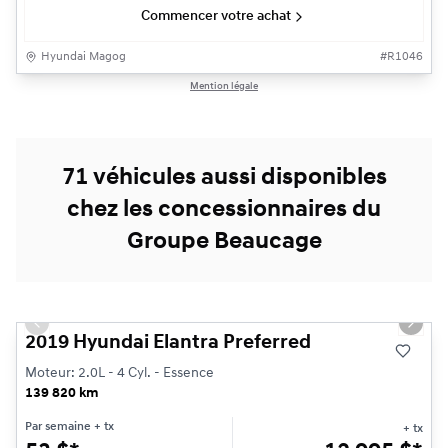
Commencer votre achat
Hyundai Magog
#
R1046
Mention légale
71 véhicules aussi disponibles
chez les concessionnaires du
Groupe Beaucage
1/13
Très bonne offre
Previous slide
Next s
2019 Hyundai Elantra Preferred
Moteur: 2.0L - 4 Cyl. - Essence
139 820 km
Par semaine
+ tx
+ tx