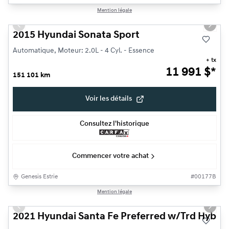
1/30
Mention légale
Très bonne offre
Previous slide
Next s
2015 Hyundai Sonata Sport
Automatique, Moteur: 2.0L - 4 Cyl. - Essence
+ tx
11 991
$
*
151 101 km
Voir les détails
Consultez l'historique
Commencer votre achat
Genesis Estrie
#
00177B
1/17
Mention légale
Previous slide
Next s
2021 Hyundai Santa Fe Preferred w/Trd Hyb