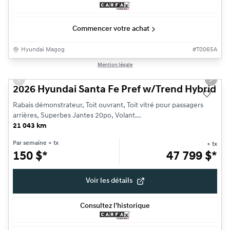
Commencer votre achat
Hyundai Magog
#
T0065A
1/32
Mention légale
Très bonne offre
Previous slide
Next s
2026 Hyundai Santa Fe Pref w/Trend Hybrid
Rabais démonstrateur, Toit ouvrant, Toit vitré pour passagers
arrières, Superbes Jantes 20po, Volant...
21 043 km
Par semaine
+ tx
+ tx
150
$
*
47 799
$
*
Voir les détails
Consultez l'historique