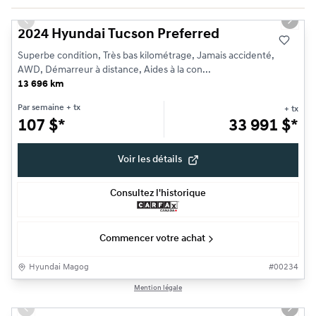
Très bonne offre
Previous slide
Next s
2024 Hyundai Tucson Preferred
Superbe condition, Très bas kilométrage, Jamais accidenté,
AWD, Démarreur à distance, Aides à la con...
13 696 km
Par semaine
+ tx
+ tx
107
$
*
33 991
$
*
Voir les détails
Consultez l'historique
Commencer votre achat
Hyundai Magog
#
00234
1/25
Mention légale
Très bonne offre
Previous slide
Next s