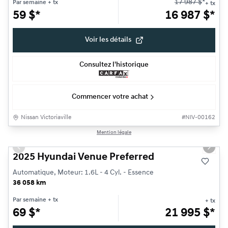
17 987
$
*
Par semaine
+ tx
+ tx
59
$
*
16 987
$
*
Voir les détails
Consultez l'historique
Commencer votre achat
Nissan Victoriaville
#
NIV-00162
1/15
Mention légale
Très bonne offre
Previous slide
Next s
2025 Hyundai Venue Preferred
Automatique, Moteur: 1.6L - 4 Cyl. - Essence
36 058 km
Par semaine
+ tx
+ tx
69
$
*
21 995
$
*