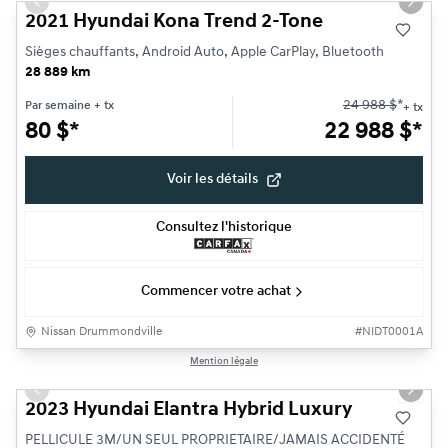
Previous slide
Next s
2021 Hyundai Kona Trend 2-Tone
Sièges chauffants, Android Auto, Apple CarPlay, Bluetooth
28 889 km
24 988
$
*
Par semaine
+ tx
+ tx
80
$
*
22 988
$
*
Voir les détails
Consultez l'historique
Commencer votre achat
Nissan Drummondville
#
NIDT0001A
1/14
Mention légale
Très bonne offre
Previous slide
Next s
2023 Hyundai Elantra Hybrid Luxury
PELLICULE 3M/UN SEUL PROPRIETAIRE/JAMAIS ACCIDENTÉ