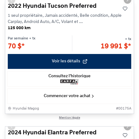
Previous slide
Next s
2022 Hyundai Tucson Preferred
1 seul propriétaire, Jamais accidenté, Belle condition, Apple
Carplay, Android Auto, A/C, Volant et ...
125 000 km
Par semaine
+ tx
+ tx
70
$
*
19 991
$
*
Voir les détails
Consultez l'historique
Commencer votre achat
Hyundai Magog
#
00175A
1/20
Mention légale
Previous slide
Next s
2024 Hyundai Elantra Preferred