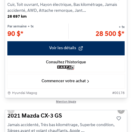
Cuir, Toit ouvrant, Hayon électrique, Bas kilométrage, Jamais
accidenté, AWD, Attache remorque, Jant...
26 697 km
Par semaine
+ tx
+ tx
90
$
*
28 500
$
*
Voir les détails
Consultez l'historique
Commencer votre achat
Hyundai Magog
#
00178
1/15
Mention légale
Previous slide
Next s
2021 Mazda CX-3 GS
Jamais accidenté, Très bas kilométrage, Superbe condition,
Sièges avant et volant chauffants, Apple ...