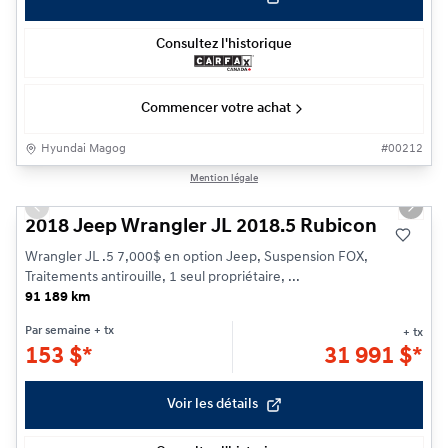
Consultez l'historique
Commencer votre achat
Hyundai Magog
#
00212
1/30
Mention légale
Previous slide
Next s
2018 Jeep Wrangler JL 2018.5 Rubicon
Wrangler JL .5 7,000$ en option Jeep, Suspension FOX,
Traitements antirouille, 1 seul propriétaire, ...
91 189 km
Par semaine
+ tx
+ tx
153
$
*
31 991
$
*
Voir les détails