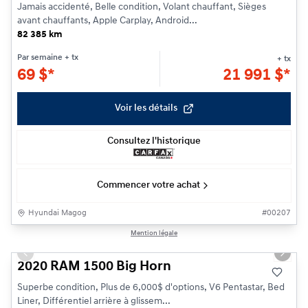
Jamais accidenté, Belle condition, Volant chauffant, Sièges
avant chauffants, Apple Carplay, Android...
82 385 km
Par semaine
+ tx
+ tx
69
$
*
21 991
$
*
Voir les détails
Consultez l'historique
Commencer votre achat
Hyundai Magog
#
00207
1/29
Mention légale
Previous slide
Next s
2020 RAM 1500 Big Horn
Superbe condition, Plus de 6,000$ d'options, V6 Pentastar, Bed
Liner, Différentiel arrière à glissem...