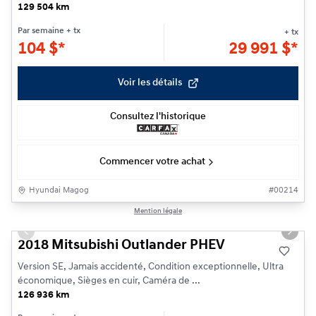
129 504 km
Par semaine
+ tx
+ tx
104
$
*
29 991
$
*
Voir les détails
Consultez l'historique
Commencer votre achat
Hyundai Magog
#
00214
1/22
Mention légale
Previous slide
Next s
2018 Mitsubishi Outlander PHEV
Version SE, Jamais accidenté, Condition exceptionnelle, Ultra
économique, Sièges en cuir, Caméra de ...
126 936 km