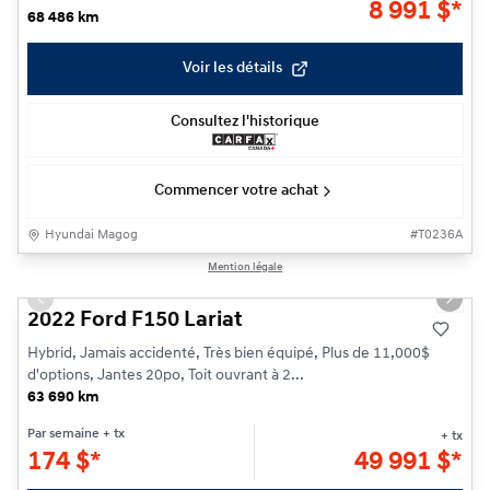
8 991
$
*
68 486 km
Voir les détails
Consultez l'historique
Commencer votre achat
Hyundai Magog
#
T0236A
1/26
Mention légale
Previous slide
Next s
2022 Ford F150 Lariat
Hybrid, Jamais accidenté, Très bien équipé, Plus de 11,000$
d'options, Jantes 20po, Toit ouvrant à 2...
63 690 km
Par semaine
+ tx
+ tx
174
$
*
49 991
$
*