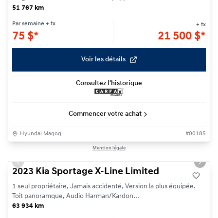
51 767 km
Par semaine
+ tx
+ tx
75
$
*
21 500
$
*
Voir les détails
Consultez l'historique
Commencer votre achat
Hyundai Magog
#
00185
1/25
Mention légale
Previous slide
Next s
2023 Kia Sportage X-Line Limited
1 seul propriétaire, Jamais accidenté, Version la plus équipée.
Toit panoramque, Audio Harman/Kardon...
63 934 km