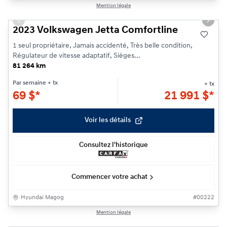
1/20
Mention légale
Previous slide
Next s
2023 Volkswagen Jetta Comfortline
1 seul propriétaire, Jamais accidenté, Très belle condition,
Régulateur de vitesse adaptatif, Sièges...
81 264 km
Par semaine
+ tx
+ tx
69
$
*
21 991
$
*
Voir les détails
Consultez l'historique
Commencer votre achat
Hyundai Magog
#
00222
1/21
Mention légale