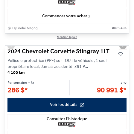
Commencer votre achat
Hyundai Magog
#
R0949a
1/38
Mention légale
Previous slide
Next s
2024 Chevrolet Corvette Stingray 1LT
Pellicule protectrice (PPF) sur TOUT le véhicule, 1 seul
propriétaire local, Jamais accidenté, Z51 P...
4 100 km
Par semaine
+ tx
+ tx
286
$
*
90 991
$
*
Voir les détails
Consultez l'historique