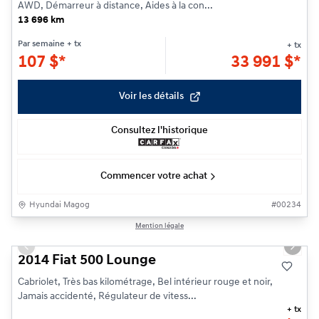
AWD, Démarreur à distance, Aides à la con...
13 696 km
Par semaine
+ tx
+ tx
107
$
*
33 991
$
*
Voir les détails
Consultez l'historique
Commencer votre achat
Hyundai Magog
#
00234
1/15
Mention légale
Previous slide
Next s
2014 Fiat 500 Lounge
Cabriolet, Très bas kilométrage, Bel intérieur rouge et noir,
Jamais accidenté, Régulateur de vitess...
+ tx