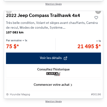
1/22
Mention légale
Previous slide
Next s
2022 Jeep Compass Trailhawk 4x4
Très belle condition, Volant et sièges avant chauffants, Caméra
de recul, Modes de conduite, Système...
107 083 km
Par semaine
+ tx
+ tx
75
$
*
21 495
$
*
Voir les détails
Consultez l'historique
Commencer votre achat
Hyundai Magog
#
00196
1/25
Mention légale