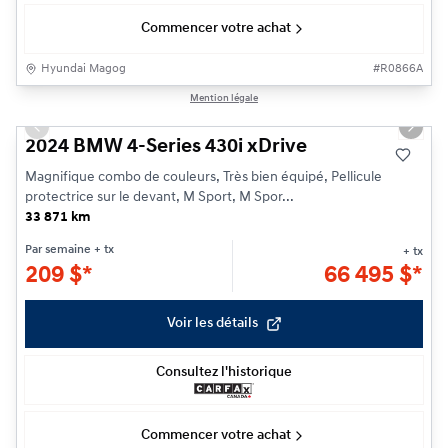
Commencer votre achat
Hyundai Magog
#
R0866A
1/28
Mention légale
Previous slide
Next s
2024 BMW 4-Series 430i xDrive
Magnifique combo de couleurs, Très bien équipé, Pellicule
protectrice sur le devant, M Sport, M Spor...
33 871 km
Par semaine
+ tx
+ tx
209
$
*
66 495
$
*
Voir les détails
Consultez l'historique
Commencer votre achat