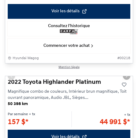
Voir les détails
Consultez l'historique
Commencer votre achat
Hyundai Magog
#
00218
1/33
Mention légale
Previous slide
Next s
2022 Toyota Highlander Platinum
Magnifique combo de couleurs, Intérieur brun magnifique, Toit
ouvrant panoramique, Audio JBL, Sièges...
50 398 km
Par semaine
+ tx
+ tx
157
$
*
44 991
$
*
Voir les détails