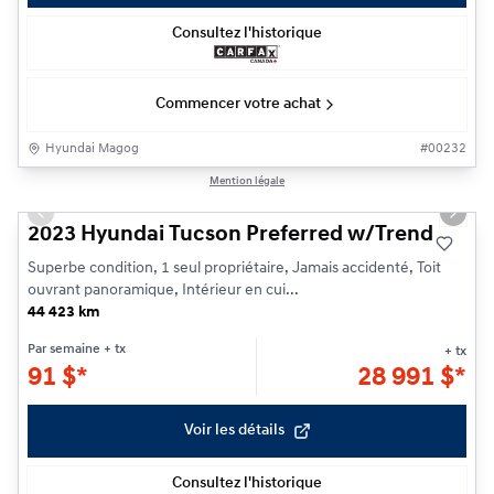
Consultez l'historique
Commencer votre achat
Hyundai Magog
#
00232
1/25
Mention légale
Previous slide
Next s
2023 Hyundai Tucson Preferred w/Trend
Superbe condition, 1 seul propriétaire, Jamais accidenté, Toit
ouvrant panoramique, Intérieur en cui...
44 423 km
Par semaine
+ tx
+ tx
91
$
*
28 991
$
*
Voir les détails
Consultez l'historique