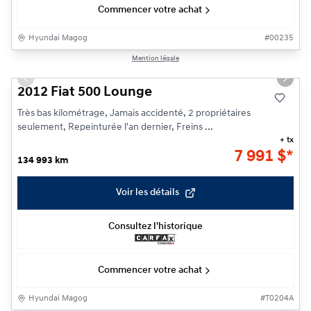
Commencer votre achat
Hyundai Magog
#
00235
1/21
Mention légale
Previous slide
Next s
2012 Fiat 500 Lounge
Très bas kilométrage, Jamais accidenté, 2 propriétaires
seulement, Repeinturée l'an dernier, Freins ...
+ tx
7 991
$
*
134 993 km
Voir les détails
Consultez l'historique
Commencer votre achat
Hyundai Magog
#
T0204A