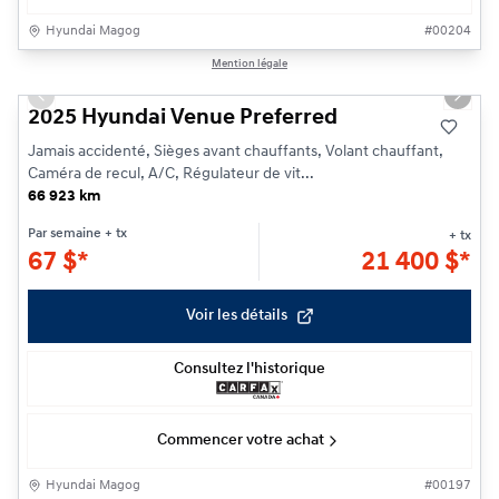
Hyundai Magog
#
00204
1/25
Mention légale
Previous slide
Next s
2025 Hyundai Venue Preferred
Jamais accidenté, Sièges avant chauffants, Volant chauffant,
Caméra de recul, A/C, Régulateur de vit...
66 923 km
Par semaine
+ tx
+ tx
67
$
*
21 400
$
*
Voir les détails
Consultez l'historique
Commencer votre achat
Hyundai Magog
#
00197