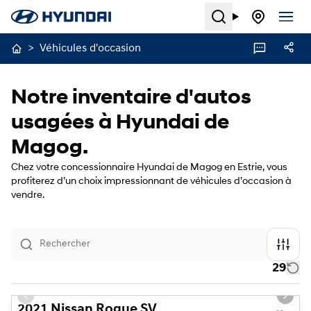
Search
>
Véhicules d'occasion
Notre inventaire d'autos
usagées à Hyundai de
Magog.
Chez votre concessionnaire Hyundai de Magog en Estrie, vous
profiterez d’un choix impressionnant de véhicules d’occasion à
vendre.
29
1/21
Previous slide
Next s
2021 Nissan Rogue SV