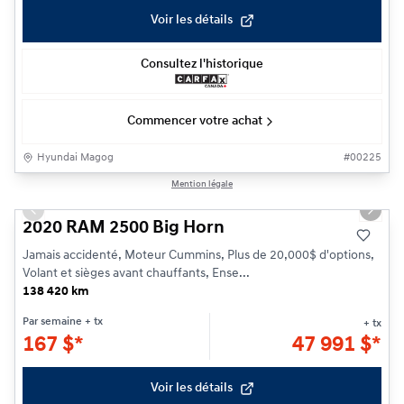
Voir les détails
Consultez l'historique
Commencer votre achat
Hyundai Magog
#
00225
1/28
Mention légale
Previous slide
Next s
2020 RAM 2500 Big Horn
Jamais accidenté, Moteur Cummins, Plus de 20,000$ d'options,
Volant et sièges avant chauffants, Ense...
138 420 km
Par semaine
+ tx
+ tx
167
$
*
47 991
$
*
Voir les détails