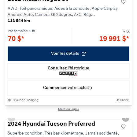
AWD, Toit panoramique, Aides à la conduite, Apple Carplay,
Android Auto, Caméra 360 degrés, A/C, Rég...
113 544 km
Par semaine
+ tx
+ tx
70
$
*
19 991
$
*
Voir les détails
Consultez l'historique
Commencer votre achat
Hyundai Magog
#
00228
1/24
Mention légale
Previous slide
Next s
2024 Hyundai Tucson Preferred
Superbe condition, Très bas kilométrage, Jamais accidenté,