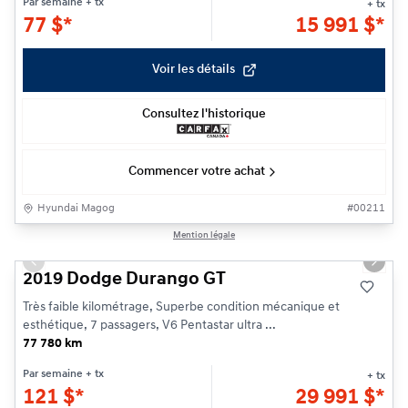
Par semaine
+ tx
+ tx
77
$
*
15 991
$
*
Voir les détails
Consultez l'historique
Commencer votre achat
Hyundai Magog
#
00211
1/23
Mention légale
Previous slide
Next s
2019 Dodge Durango GT
Très faible kilométrage, Superbe condition mécanique et
esthétique, 7 passagers, V6 Pentastar ultra ...
77 780 km
Par semaine
+ tx
+ tx
121
$
*
29 991
$
*