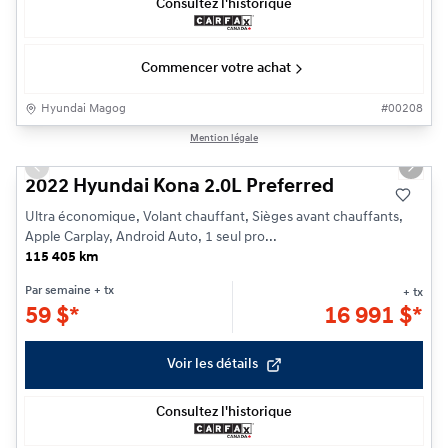
Consultez l'historique
Commencer votre achat
Hyundai Magog
#
00208
1/11
Mention légale
Previous slide
Next s
2022 Hyundai Kona 2.0L Preferred
Ultra économique, Volant chauffant, Sièges avant chauffants,
Apple Carplay, Android Auto, 1 seul pro...
115 405 km
Par semaine
+ tx
+ tx
59
$
*
16 991
$
*
Voir les détails
Consultez l'historique