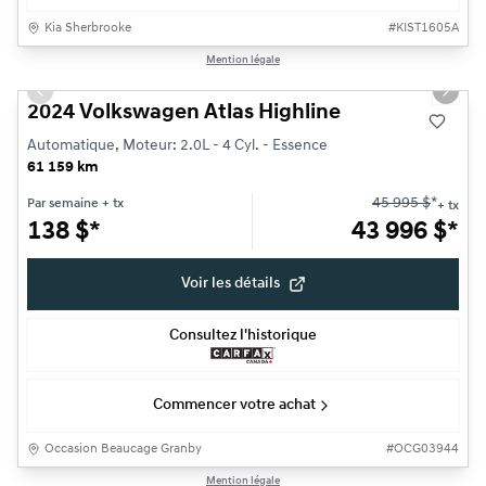
Kia Sherbrooke
#
KIST1605A
1/35
Mention légale
Très bonne offre
Previous slide
Next s
2024 Volkswagen Atlas Highline
Automatique, Moteur: 2.0L - 4 Cyl. - Essence
61 159 km
45 995
$
*
Par semaine
+ tx
+ tx
138
$
*
43 996
$
*
Voir les détails
Consultez l'historique
Commencer votre achat
Occasion Beaucage Granby
#
OCG03944
Mention légale