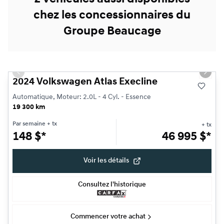
chez les concessionnaires du
Groupe Beaucage
1/30
Très bonne offre
Previous slide
Next s
2024 Volkswagen Atlas Execline
Automatique, Moteur: 2.0L - 4 Cyl. - Essence
19 300 km
Par semaine
+ tx
+ tx
148
$
*
46 995
$
*
Voir les détails
Consultez l'historique
Commencer votre achat