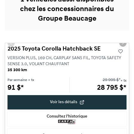
chez les concessionnaires du
Groupe Beaucage
1/24
Très bonne offre
Previous slide
Next s
2025 Toyota Corolla Hatchback SE
VERSION PLUS, 169 CH, CARPLAY SANS FIL, TOYOTA SAFETY
SENSE 3.0, VOLANT CHAUFFANT
35 300 km
29 995
$
*
Par semaine
+ tx
+ tx
91
$
*
28 795
$
*
Voir les détails
Consultez l'historique