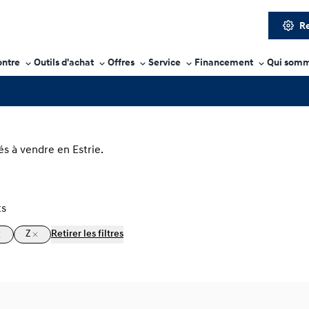
Re
ontre
Outils d'achat
Offres
Service
Financement
Qui somm
s à vendre en Estrie.
ts
Z
Retirer les filtres