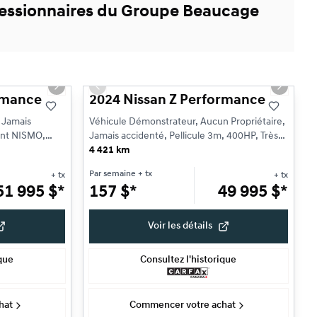
ncessionnaires du Groupe Beaucage
1/20
1/19
Très bonne offre
Next slide
Previous slide
Next sli
rmance
2024 Nissan Z Performance
 Jamais
Véhicule Démonstrateur, Aucun Propriétaire,
ent NISMO,
Jamais accidenté, Pellicule 3m, 400HP, Très
performant, ...
4 421 km
Par semaine
+ tx
+ tx
+ tx
51 995
$
*
157
$
*
49 995
$
*
Voir les détails
ique
Consultez l'historique
hat
Commencer votre achat