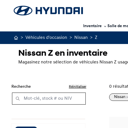
Inventaire
Salle de m
>
Véhicules d'occasion
>
Nissan
>
Z
Nissan Z en inventaire
Magasinez notre sélection de véhicules Nissan Z usagé
0
résulta
Recherche
Réinitialiser
Nissan