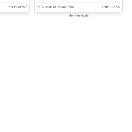
#
NIH00457
Nissan St-Hyacinthe
#
NIH00455
Mention légale