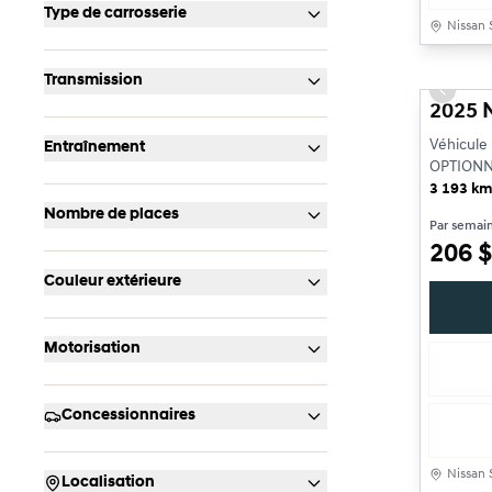
Type de carrosserie
Nissan 
Très bon
Transmission
Previou
2025 
Véhicule
Entraînement
OPTIONN
Miroir ex
3 193 k
Nombre de places
Par semai
206
$
Couleur extérieure
Motorisation
Concessionnaires
Nissan 
Localisation