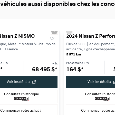
 véhicules aussi disponibles chez les co
1/18
ne offre
Très bonne offre
s slide
Next slide
Previous slide
Nissan Z NISMO
2024 Nissan Z Perfo
que, Moteur: Moteur V6 biturbo de
Plus de 5000$ en équipement,
yl. - Essence
accidenté, Ligne d'échappem
m
Entrée d'air NISMO, Moteur...
5 571 km
ne
+ tx
Par semaine
+ tx
+ tx
*
68 495
$
*
164
$
*
Voir les détails
Voir les détails
Consultez l'historique
Consultez l'histor
Commencer votre achat
Commencer votre ac