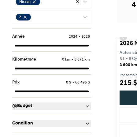
Nissan
4
Z
Très bon
Année
2024
-
2026
Previou
2026 
Automati
3 L - 6 C
Kilométrage
0 km
-
5 571 km
3 600 k
Par semai
215
$
Prix
0 $
-
68 495 $
Budget
Condition