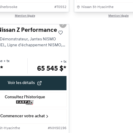
Sherbrooke
#
T0552
Nissan St-Hyacinthe
1/25
Mention légale
Mention légale
ne offre
s slide
Next slide
Nissan Z Performance
 Démonstrateur, Jantes NISMO
EL, Ligne d'échappement NISMO,
térieur CARBON, ...
m
ne
+ tx
+ tx
*
65 545
$
*
Voir les détails
Consultez l'historique
Commencer votre achat
St-Hyacinthe
#
NIHS0196