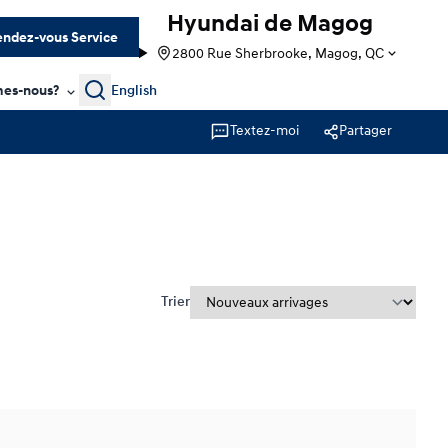
Hyundai de Magog
ndez-vous Service
2800 Rue Sherbrooke, Magog, QC
Search
es-nous?
English
Textez-moi
Partager
Trier