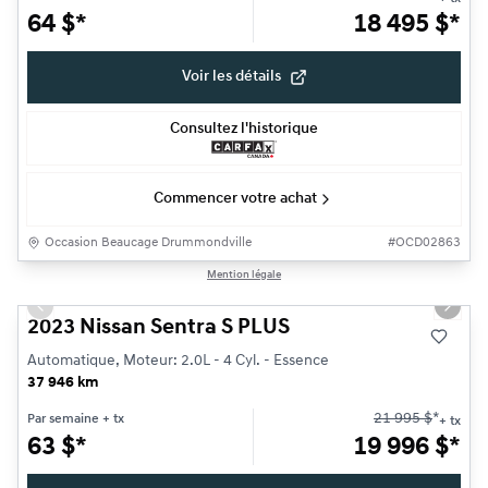
64
$
*
18 495
$
*
Voir les détails
Consultez l'historique
Commencer votre achat
Occasion Beaucage Drummondville
#
OCD02863
1/28
Mention légale
Très bonne offre
Previous slide
Next s
2023 Nissan Sentra S PLUS
Automatique, Moteur: 2.0L - 4 Cyl. - Essence
37 946 km
21 995
$
*
Par semaine
+ tx
+ tx
63
$
*
19 996
$
*