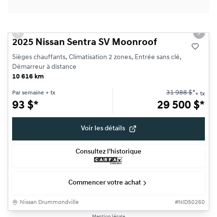
1/25
Très bonne offre
Previous slide
Next s
2025 Nissan Sentra SV Moonroof
Sièges chauffants, Climatisation 2 zones, Entrée sans clé,
Démarreur à distance
10 616 km
31 988
$
*
Par semaine
+ tx
+ tx
93
$
*
29 500
$
*
Voir les détails
Consultez l'historique
Commencer votre achat
Nissan Drummondville
#
NIDS0260
1/16
Mention légale