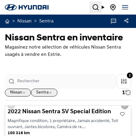
Search
>
Nissan
>
Sentra
Nissan Sentra en inventaire
Magasinez notre sélection de véhicules Nissan Sentra
usagés à vendre en Estrie.
2
1
Nissan
Sentra
1/25
Très bonne offre
Previous slide
Next s
2022 Nissan Sentra SV Special Edition
Magnifique condition, 1 propriétaire, Jamais accidenté, Toit
ouvrant, Jantes bicolores, Caméra de re...
100 316 km