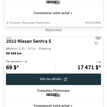
Commencer votre achat
Occasion Beaucage Sherbrooke
#
OCS03886
1/21
Mention légale
Très bonne offre
Previous slide
Next s
2022 Nissan Sentra S
Moteur: 2.0L - 4 Cyl. - Essence
69 309 km
Par semaine
+ tx
+ tx
69
$
*
17 471
$
*
Voir les détails
Consultez l'historique
Commencer votre achat