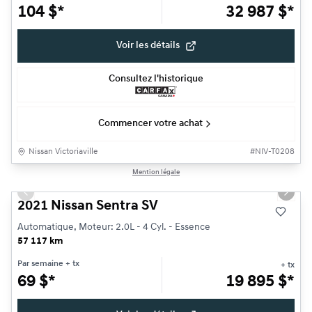
104
$
*
32 987
$
*
Voir les détails
Consultez l'historique
Commencer votre achat
Nissan Victoriaville
#
NIV-T0208
1/23
Mention légale
Très bonne offre
Previous slide
Next s
2021 Nissan Sentra SV
Automatique, Moteur: 2.0L - 4 Cyl. - Essence
57 117 km
Par semaine
+ tx
+ tx
69
$
*
19 895
$
*