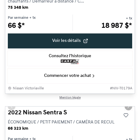
chauffants / Démarreur a distance / C...
75 348 km
Par semaine
+ tx
+ tx
66
$
*
18 987
$
*
Voir les détails
Consultez l'historique
Commencer votre achat
Nissan Victoriaville
#
NIV-T0179A
1/6
Mention légale
Très bonne offre
Previous slide
Next s
2022 Nissan Sentra S
ÉCONOMIQUE / PETIT PAIEMENT / CAMÉRA DE RECUL
66 323 km
Par semaine
+ tx
+ tx