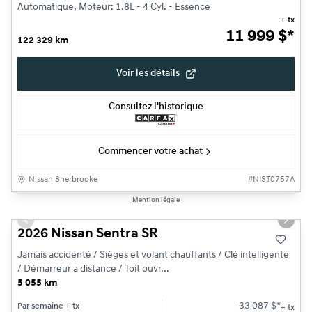
Automatique, Moteur: 1.8L - 4 Cyl. - Essence
+ tx
11 999
$
*
122 329 km
Voir les détails
Consultez l'historique
Commencer votre achat
Nissan Sherbrooke
#
NIST0757A
1/22
Mention légale
Très bonne offre
Previous slide
Next s
2026 Nissan Sentra SR
Jamais accidenté / Sièges et volant chauffants / Clé intelligente
/ Démarreur a distance / Toit ouvr...
5 055 km
33 087
$
*
Par semaine
+ tx
+ tx