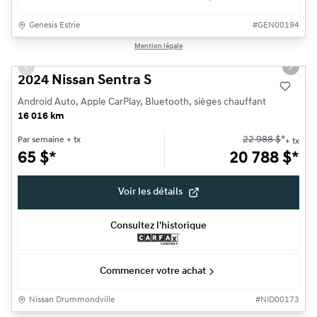
Genesis Estrie
#
GEN00194
1/25
Mention légale
Très bonne offre
Previous slide
Next s
2024 Nissan Sentra S
Android Auto, Apple CarPlay, Bluetooth, sièges chauffant
16 016 km
22 988
$
*
Par semaine
+ tx
+ tx
65
$
*
20 788
$
*
Voir les détails
Consultez l'historique
Commencer votre achat
Nissan Drummondville
#
NID00173