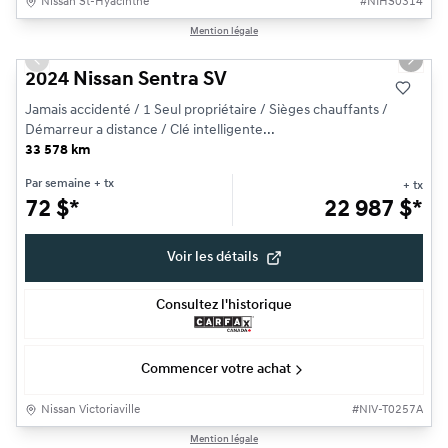
Nissan St-Hyacinthe
#
NIHS0314
1/19
Mention légale
Très bonne offre
Previous slide
Next s
2024 Nissan Sentra SV
Jamais accidenté / 1 Seul propriétaire / Sièges chauffants /
Démarreur a distance / Clé intelligente...
33 578 km
Par semaine
+ tx
+ tx
72
$
*
22 987
$
*
Voir les détails
Consultez l'historique
Commencer votre achat
Nissan Victoriaville
#
NIV-T0257A
1/23
Mention légale
Très bonne offre