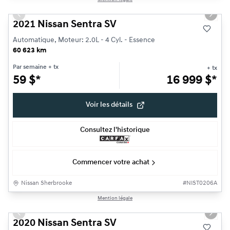
Previous slide
Next s
2021 Nissan Sentra SV
Automatique, Moteur: 2.0L - 4 Cyl. - Essence
60 623 km
Par semaine
+ tx
+ tx
59
$
*
16 999
$
*
Voir les détails
Consultez l'historique
Commencer votre achat
Nissan Sherbrooke
#
NIST0206A
1/12
Mention légale
Très bonne offre
Previous slide
Next s
2020 Nissan Sentra SV