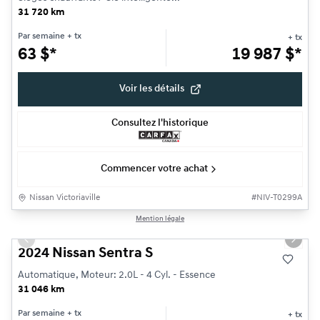
31 720 km
Par semaine
+ tx
+ tx
63
$
*
19 987
$
*
Voir les détails
Consultez l'historique
Commencer votre achat
Nissan Victoriaville
#
NIV-T0299A
1/7
Mention légale
Très bonne offre
Previous slide
Next s
2024 Nissan Sentra S
Automatique, Moteur: 2.0L - 4 Cyl. - Essence
31 046 km
Par semaine
+ tx
+ tx