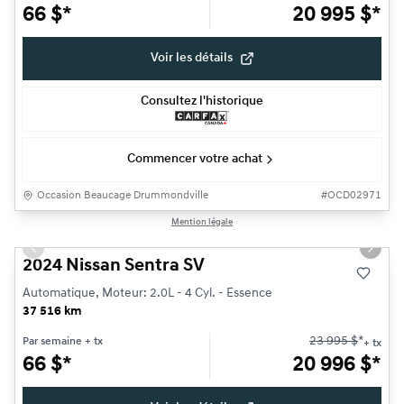
66
$
*
20 995
$
*
Voir les détails
Consultez l'historique
Commencer votre achat
Occasion Beaucage Drummondville
#
OCD02971
1/28
Mention légale
Très bonne offre
Previous slide
Next s
2024 Nissan Sentra SV
Automatique, Moteur: 2.0L - 4 Cyl. - Essence
37 516 km
23 995
$
*
Par semaine
+ tx
+ tx
66
$
*
20 996
$
*