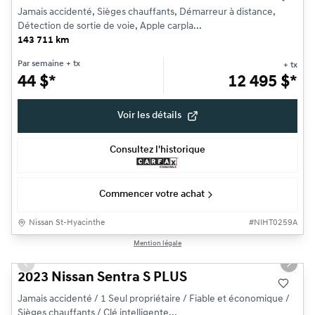
Jamais accidenté, Sièges chauffants, Démarreur à distance,
Détection de sortie de voie, Apple carpla...
143 711 km
Par semaine
+ tx
+ tx
44
$
*
12 495
$
*
Voir les détails
Consultez l'historique
Commencer votre achat
Nissan St-Hyacinthe
#
NIHT0259A
1/10
Mention légale
Très bonne offre
Previous slide
Next s
2023 Nissan Sentra S PLUS
Jamais accidenté / 1 Seul propriétaire / Fiable et économique /
Sièges chauffants / Clé intelligente...