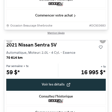
Commencer votre achat
Occasion Beaucage Sherbrooke
#
OCS03683
1/17
Mention légale
Previous slide
Next s
2021 Nissan Sentra SV
Automatique, Moteur: 2.0L - 4 Cyl. - Essence
70 614 km
Par semaine
+ tx
+ tx
59
$
*
16 995
$
*
Voir les détails
Consultez l'historique