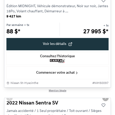
Édition MIDNIGHT, Véhicule démonstrateur, Noir sur noir, Jantes
18Po, Volant chauffant, Démarreur à ...
9 427 km
Par semaine
+ tx
+ tx
88
$
*
27 995
$
*
Voir les détails
Consultez l'historique
Commencer votre achat
Nissan St-Hyacinthe
#
NIHS0097
1/11
Mention légale
Très bonne offre
Previous slide
Next s
2022 Nissan Sentra SV
Jamais accidenté / 1 Seul propriétaire / Toit ouvrant / Sièges