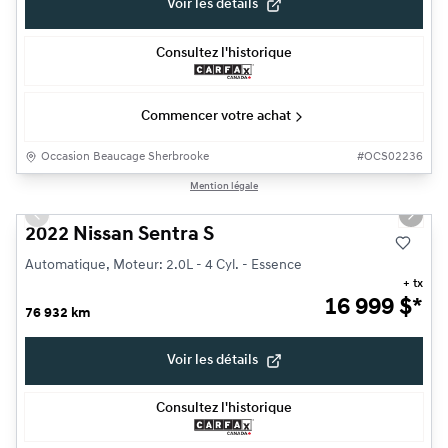
Voir les détails
Consultez l'historique
Commencer votre achat
Occasion Beaucage Sherbrooke
#
OCS02236
1/17
Mention légale
Previous slide
Next s
2022 Nissan Sentra S
Automatique, Moteur: 2.0L - 4 Cyl. - Essence
+ tx
16 999
$
*
76 932 km
Voir les détails
Consultez l'historique