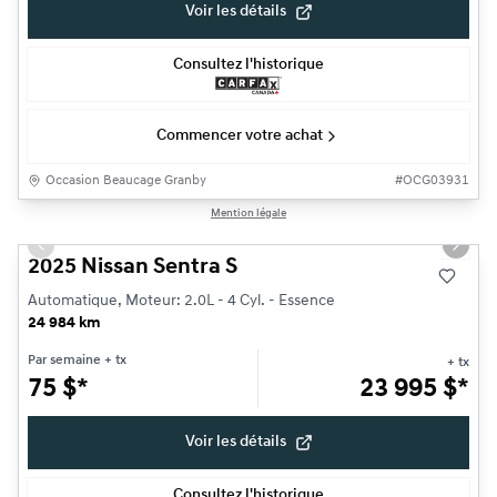
Voir les détails
Consultez l'historique
Commencer votre achat
Occasion Beaucage Granby
#
OCG03931
1/17
Mention légale
Très bonne offre
Previous slide
Next s
2025 Nissan Sentra S
Automatique, Moteur: 2.0L - 4 Cyl. - Essence
24 984 km
Par semaine
+ tx
+ tx
75
$
*
23 995
$
*
Voir les détails
Consultez l'historique