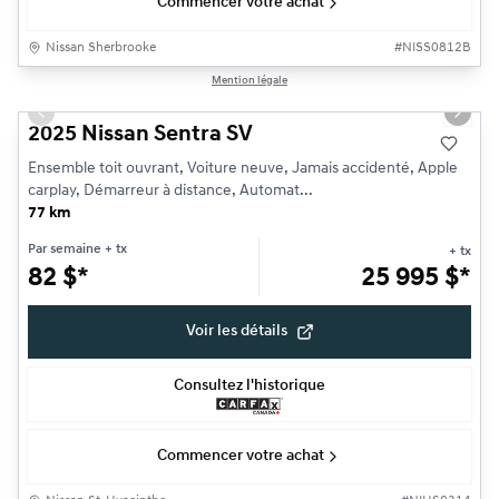
Commencer votre achat
Nissan Sherbrooke
#
NISS0812B
1/19
Mention légale
Très bonne offre
Previous slide
Next s
2025 Nissan Sentra SV
Ensemble toit ouvrant, Voiture neuve, Jamais accidenté, Apple
carplay, Démarreur à distance, Automat...
77 km
Par semaine
+ tx
+ tx
82
$
*
25 995
$
*
Voir les détails
Consultez l'historique
Commencer votre achat