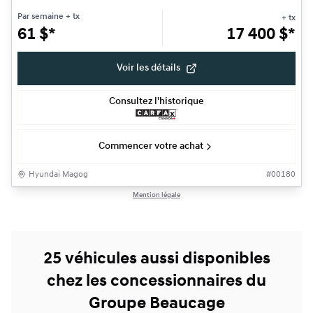
Par semaine
+ tx
+ tx
61
$
*
17 400
$
*
Voir les détails
Consultez l'historique
Commencer votre achat
Hyundai Magog
#
00180
Mention légale
25 véhicules aussi disponibles
chez les concessionnaires du
Groupe Beaucage