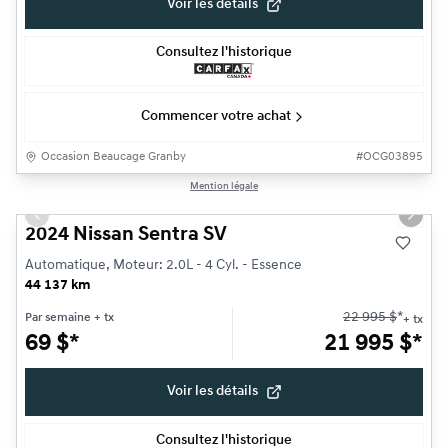
Voir les détails
Consultez l'historique
Commencer votre achat
Occasion Beaucage Granby
#
OCG03895
1/16
Mention légale
Très bonne offre
Previous slide
Next s
2024 Nissan Sentra SV
Automatique, Moteur: 2.0L - 4 Cyl. - Essence
44 137 km
22 995
$
*
Par semaine
+ tx
+ tx
69
$
*
21 995
$
*
Voir les détails
Consultez l'historique