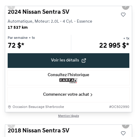
Previous slide
Next s
2024 Nissan Sentra SV
Automatique, Moteur: 2.0L - 4 Cyl. - Essence
17 537 km
Par semaine
+ tx
+ tx
72
$
*
22 995
$
*
Voir les détails
Consultez l'historique
Commencer votre achat
Occasion Beaucage Sherbrooke
#
OCS02990
1/15
Mention légale
Très bonne offre
Previous slide
Next s
2018 Nissan Sentra SV