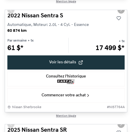
1/16
Mention légale
Previous slide
Next s
2022 Nissan Sentra S
Automatique, Moteur: 2.0L - 4 Cyl. - Essence
60 874 km
Par semaine
+ tx
+ tx
61
$
*
17 499
$
*
Voir les détails
Consultez l'historique
Commencer votre achat
Nissan Sherbrooke
#
NIST764A
1/19
Mention légale
Très bonne offre
Previous slide
Next s
2025 Nissan Sentra SR