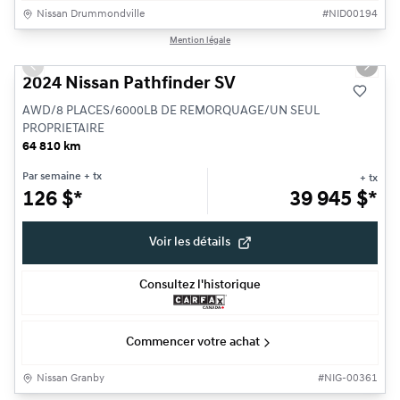
Nissan Drummondville
#
NID00194
1/13
Mention légale
Très bonne offre
Previous slide
Next s
2024 Nissan Pathfinder SV
AWD/8 PLACES/6000LB DE REMORQUAGE/UN SEUL
PROPRIETAIRE
64 810 km
Par semaine
+ tx
+ tx
126
$
*
39 945
$
*
Voir les détails
Consultez l'historique
Commencer votre achat
Nissan Granby
#
NIG-00361