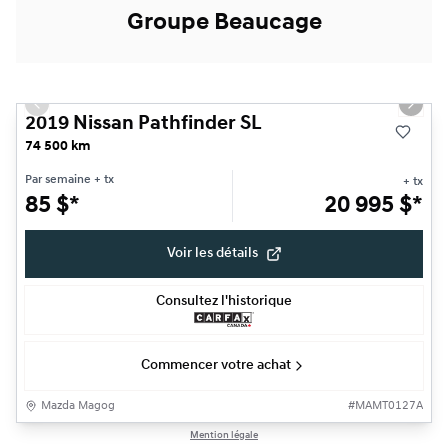
Groupe Beaucage
1/29
Très bonne offre
Previous slide
Next s
2019 Nissan Pathfinder SL
74 500 km
Par semaine
+ tx
+ tx
85
$
*
20 995
$
*
Voir les détails
Consultez l'historique
Commencer votre achat
Mazda Magog
#
MAMT0127A
1/21
Mention légale
Très bonne offre