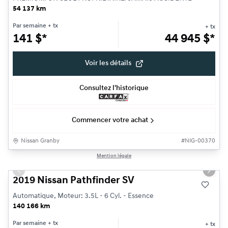
54 137 km
Par semaine
+ tx
+ tx
141
$
*
44 945
$
*
Voir les détails
Consultez l'historique
Commencer votre achat
Nissan Granby
#
NIG-00370
1/18
Mention légale
Très bonne offre
Previous slide
Next s
2019 Nissan Pathfinder SV
Automatique, Moteur: 3.5L - 6 Cyl. - Essence
140 166 km
Par semaine
+ tx
+ tx