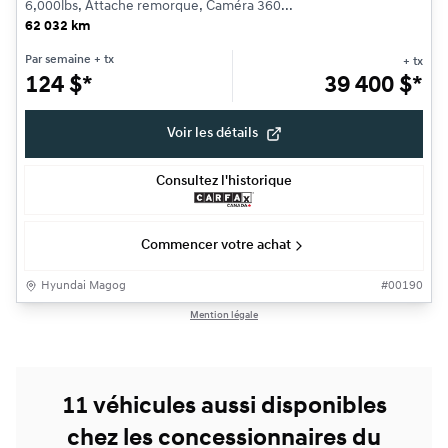
6,000lbs, Attache remorque, Caméra 360...
62 032 km
Par semaine
+ tx
+ tx
124
$
*
39 400
$
*
Voir les détails
Consultez l'historique
Commencer votre achat
Hyundai Magog
#
00190
Mention légale
11 véhicules aussi disponibles
chez les concessionnaires du