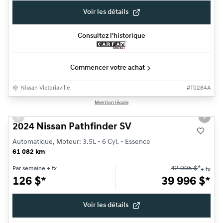
Voir les détails
Consultez l'historique
Commencer votre achat
Nissan Victoriaville
#
T0284A
1/30
Mention légale
Très bonne offre
Previous slide
Next s
2024 Nissan Pathfinder SV
Automatique, Moteur: 3.5L - 6 Cyl. - Essence
61 082 km
42 995
$
*
Par semaine
+ tx
+ tx
126
$
*
39 996
$
*
Voir les détails