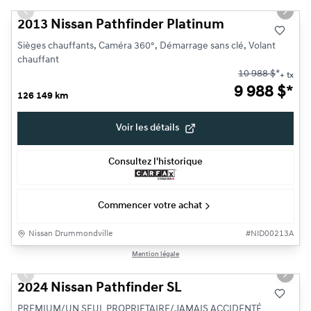
Previous slide
Next s
2013 Nissan Pathfinder Platinum
Sièges chauffants, Caméra 360°, Démarrage sans clé, Volant
chauffant
10 988
$
*
+ tx
9 988
$
*
126 149 km
Voir les détails
Consultez l'historique
Commencer votre achat
Nissan Drummondville
#
NID00213A
1/25
Mention légale
Très bonne offre
Previous slide
Next s
2024 Nissan Pathfinder SL
PREMIUM/UN SEUL PROPRIETAIRE/JAMAIS ACCIDENTÉ