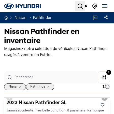
Search
>
Nissan
>
Pathfinder
Nissan Pathfinder en
inventaire
Magasinez notre sélection de véhicules Nissan Pathfinder
usagés à vendre en Estrie.
2
1
Nissan
Pathfinder
1/25
Très bonne offre
Previous slide
Next s
2023 Nissan Pathfinder SL
Jamais accidenté, Très belle condition, 8 passagers, Remorque