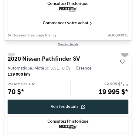
Consultez l'historique
Commencer votre achat
Occasion Beaucage Granby
#
OCG03935
1/18
Mention légale
Très bonne offre
Previous slide
Next s
2020 Nissan Pathfinder SV
Automatique, Moteur: 3.5L - 6 Cyl. - Essence
119 000 km
22 995
$
*
Par semaine
+ tx
+ tx
70
$
*
19 995
$
*
Voir les détails
Consultez l'historique