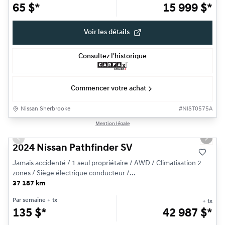
65
$
*
15 999
$
*
Voir les détails
Consultez l'historique
Commencer votre achat
Nissan Sherbrooke
#
NIST0575A
1/23
Mention légale
Très bonne offre
Previous slide
Next s
2024 Nissan Pathfinder SV
Jamais accidenté / 1 seul propriétaire / AWD / Climatisation 2
zones / Siège électrique conducteur /...
37 187 km
Par semaine
+ tx
+ tx
135
$
*
42 987
$
*