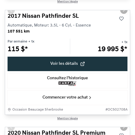
1/23
Mention légale
Très bonne offre
Previous slide
Next s
2017 Nissan Pathfinder SL
Automatique, Moteur: 3.5L - 6 Cyl. - Essence
107 551 km
Par semaine
+ tx
+ tx
115
$
*
19 995
$
*
Voir les détails
Consultez l'historique
Commencer votre achat
Occasion Beaucage Sherbrooke
#
OCS02708A
1/27
Mention légale
Très bonne offre
Previous slide
Next s
2020 Nissan Pathfinder SL Premium