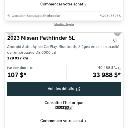
Commencer votre achat
Occasion Beaucage Sherbrooke
#
OCS03696B
1/8
Mention légale
Très bonne offre
Previous slide
Next s
2023 Nissan Pathfinder SL
Android Auto, Apple CarPlay, Bluetooth, Sièges en cuir, capacité
de remorquage DE 6000 LB
129 937 km
40 488
$
*
Par semaine
+ tx
+ tx
107
$
*
33 988
$
*
Voir les détails
Consultez l'historique
Commencer votre achat