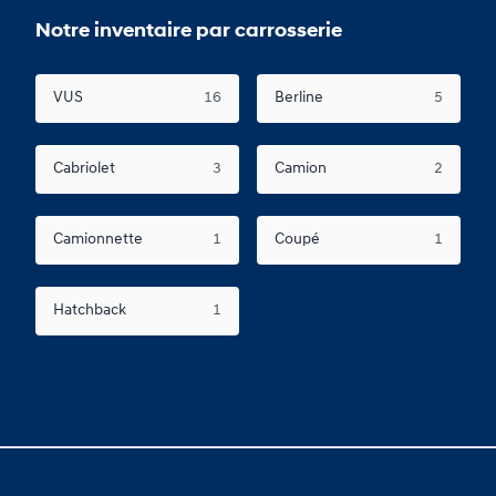
Notre inventaire par carrosserie
VUS
16
Berline
5
Cabriolet
3
Camion
2
Camionnette
1
Coupé
1
Hatchback
1