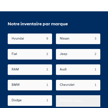
Notre inventaire par marque
Hyundai
9
Nissan
3
Fiat
2
Jeep
2
RAM
2
Audi
1
BMW
1
Chevrolet
1
Dodge
1
Afficher plus...