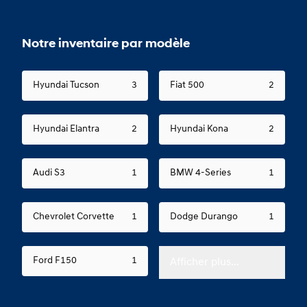
Notre inventaire par modèle
Hyundai Tucson
3
Fiat 500
2
Hyundai Elantra
2
Hyundai Kona
2
Audi S3
1
BMW 4-Series
1
Chevrolet Corvette
1
Dodge Durango
1
Ford F150
1
Afficher plus...