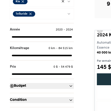
Kia
9
Telluride
Année
2020
-
2024
Previou
2024 K
Automatiq
Essence
Kilométrage
0 km
-
84 515 km
40 000 
Par semai
145
$
Prix
0 $
-
54 479 $
Budget
Condition