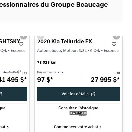
ncessionnaires du Groupe Beaucage
1/28
1/13
Très bonne offre
Next slide
Previous slide
Next sli
NIGHTSKY
2020 Kia Telluride EX
Cyl. - Essence
Automatique, Moteur: 3.8L - 6 Cyl. - Essence
73 023 km
41 995
$
*
Par semaine
+ tx
+ tx
+ tx
41 495
$
*
97
$
*
27 995
$
*
Voir les détails
ique
Consultez l'historique
hat
Commencer votre achat