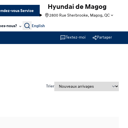
Hyundai de Magog
ndez-vous Service
2800 Rue Sherbrooke, Magog, QC
Search
es-nous?
English
Textez-moi
Partager
Trier