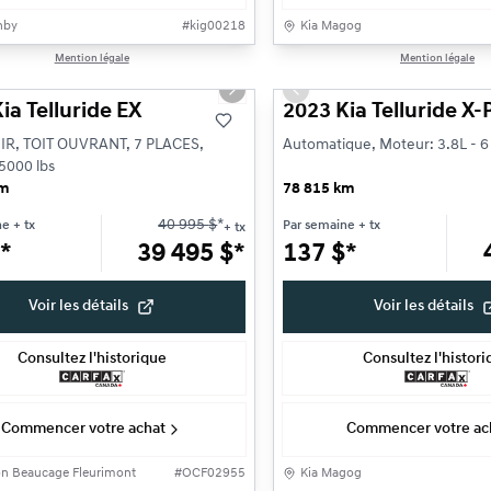
nby
#
kig00218
Kia Magog
1/35
Mention légale
Mention légale
ne offre
s slide
Next slide
Previous slide
ia Telluride EX
2023 Kia Telluride X-
IR, TOIT OUVRANT, 7 PLACES,
Automatique, Moteur: 3.8L - 6 
5000 lbs
km
78 815 km
40 995
$
*
ne
+ tx
Par semaine
+ tx
+ tx
*
39 495
$
*
137
$
*
Voir les détails
Voir les détails
Consultez l'historique
Consultez l'histor
Commencer votre achat
Commencer votre ac
on Beaucage Fleurimont
#
OCF02955
Kia Magog