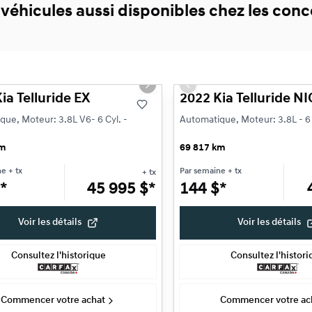
 véhicules aussi disponibles chez les co
1/22
s slide
Next slide
Previous slide
ia Telluride EX
2022 Kia Telluride 
ue, Moteur: 3.8L V6- 6 Cyl. -
Automatique, Moteur: 3.8L - 6 
km
69 817 km
ne
+ tx
Par semaine
+ tx
+ tx
*
45 995
$
*
144
$
*
Voir les détails
Voir les détails
Consultez l'historique
Consultez l'histor
Commencer votre achat
Commencer votre ac