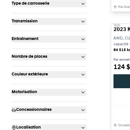
Type de carrosserie
Kia Gra
Très bon
Transmission
Previou
2023 K
AWD, CU
Entraînement
capacité 
84 515 
Nombre de places
Par semai
124
$
Couleur extérieure
Motorisation
Concessionnaires
Occasi
Localisation