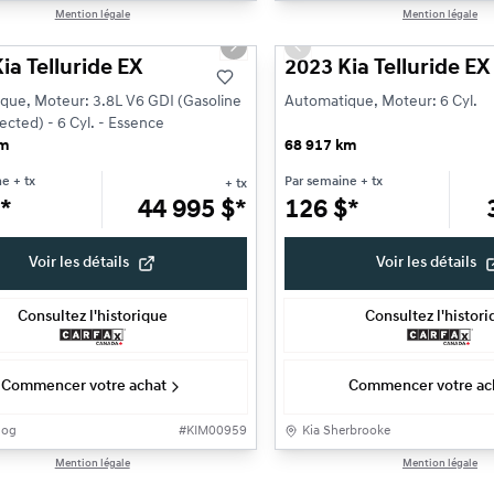
1/24
Mention légale
Mention légale
Très bonne offre
s slide
Next slide
Previous slide
ia Telluride EX
2023 Kia Telluride EX
que, Moteur: 3.8L V6 GDI (Gasoline
Automatique, Moteur: 6 Cyl.
jected) - 6 Cyl. - Essence
km
68 917 km
ne
+ tx
Par semaine
+ tx
+ tx
*
44 995
$
*
126
$
*
Voir les détails
Voir les détails
Consultez l'historique
Consultez l'histor
Commencer votre achat
Commencer votre ac
gog
#
KIM00959
Kia Sherbrooke
Mention légale
Mention légale