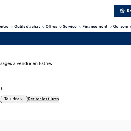
Re
ontre
Outils d'achat
Offres
Service
Financement
Qui somm
usagés à vendre en Estrie.
ts
Telluride
Retirer les filtres