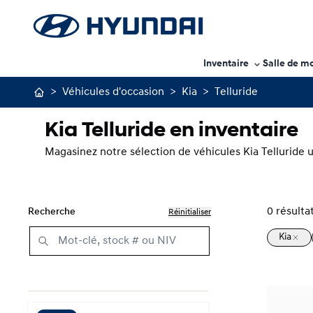
Inventaire
Salle de m
>
Véhicules d'occasion
>
Kia
>
Telluride
Kia Telluride en inventaire
Magasinez notre sélection de véhicules Kia Telluride 
0
résulta
Recherche
Réinitialiser
Kia