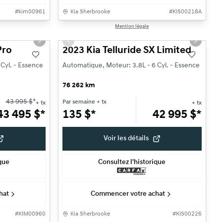
#
kim00961
Kia Sherbrooke
#
KIS00218A
1/25
1/13
Mention légale
Très bonne offre
Next slide
Previous slide
Next sli
Pro
2023 Kia Telluride SX Limited
Cyl. - Essence
Automatique, Moteur: 3.8L - 6 Cyl. - Essence
76 262 km
43 995
$
*
Par semaine
+ tx
+ tx
+ tx
43 495
$
*
135
$
*
42 995
$
*
Voir les détails
ique
Consultez l'historique
hat
Commencer votre achat
#
KIM00960
Kia Sherbrooke
#
KIS00226