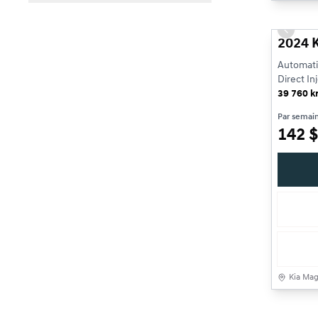
Previou
2024 K
Automati
Direct In
39 760 
Par semai
142
$
Kia Ma