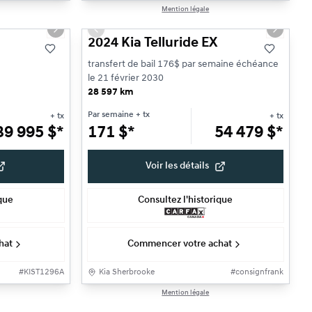
1/12
1/32
Mention légale
Très bonne offre
Next slide
Previous slide
Next sli
2024 Kia Telluride EX
transfert de bail 176$ par semaine échéance
le 21 février 2030
28 597 km
Par semaine
+ tx
+ tx
+ tx
39 995
$
*
171
$
*
54 479
$
*
Voir les détails
ique
Consultez l'historique
hat
Commencer votre achat
#
KIST1296A
Kia Sherbrooke
#
consignfrank
Mention légale