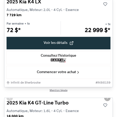
2025 Kia K4 LX
Automatique, Moteur: 2.0L - 4 Cyl. - Essence
7 729 km
Par semaine
+ tx
+ tx
72
$
*
22 999
$
*
Voir les détails
Consultez l'historique
Commencer votre achat
Infiniti de Sherbrooke
#
INSI0159
1/18
Mention légale
Très bonne offre
Previous slide
Next s
2025 Kia K4 GT-Line Turbo
Automatique, Moteur: 1.6L - 4 Cyl. - Essence
16 000 km