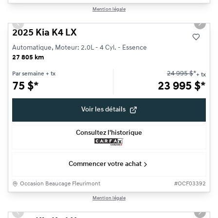
1/27
Mention légale
Très bonne offre
Previous slide
Next s
2025 Kia K4 LX
Automatique, Moteur: 2.0L - 4 Cyl. - Essence
27 805 km
24 995
$
*
Par semaine
+ tx
+ tx
75
$
*
23 995
$
*
Voir les détails
Consultez l'historique
Commencer votre achat
Occasion Beaucage Fleurimont
#
OCF03392
1/17
Mention légale
Très bonne offre
Previous slide
Next s