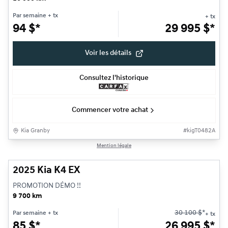
Par semaine
+ tx
+ tx
94
$
*
29 995
$
*
Voir les détails
Consultez l'historique
Commencer votre achat
Kia Granby
#
kigT0482A
1/19
Mention légale
Très bonne offre
2025 Kia K4 EX
PROMOTION DÉMO !!
9 700 km
30 100
$
*
Par semaine
+ tx
+ tx
85
$
*
26 995
$
*