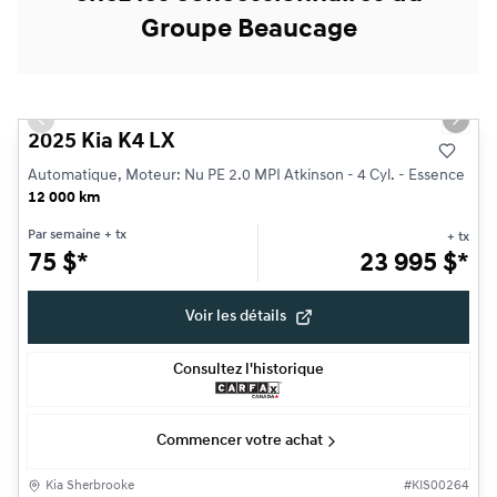
Groupe Beaucage
1/25
Très bonne offre
Previous slide
Next s
2025 Kia K4 LX
Automatique, Moteur: Nu PE 2.0 MPI Atkinson - 4 Cyl. - Essence
12 000 km
Par semaine
+ tx
+ tx
75
$
*
23 995
$
*
Voir les détails
Consultez l'historique
Commencer votre achat
Kia Sherbrooke
#
KIS00264