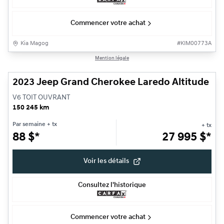
Commencer votre achat
Kia Magog
#
KIM00773A
1/25
Mention légale
Très bonne offre
2023 Jeep Grand Cherokee Laredo Altitude
V6 TOIT OUVRANT
150 245 km
Par semaine
+ tx
+ tx
88
$
*
27 995
$
*
Voir les détails
Consultez l'historique
Commencer votre achat