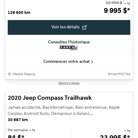
10 995
$
*
+ tx
9 995
$
*
128 600 km
Voir les détails
Consultez l'historique
Commencer votre achat
Mazda Magog
#
mamt0074a
1/23
Mention légale
Très bonne offre
2020 Jeep Compass Trailhawk
Jamais accidenté, Bas kilométrage, Bien entretenue, Apple
Carplay, Android Auto, Démarreur à distanc...
30 687 km
Par semaine
+ tx
+ tx