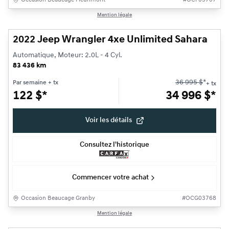
Occasion Beaucage Fleurimont
#
OCF03707
1/31
Mention légale
Très bonne offre
2022 Jeep Wrangler 4xe Unlimited Sahara
Automatique, Moteur: 2.0L - 4 Cyl.
83 436 km
36 995
$
*
Par semaine
+ tx
+ tx
122
$
*
34 996
$
*
Voir les détails
Consultez l'historique
Commencer votre achat
Occasion Beaucage Granby
#
OCG03768
1/17
Mention légale
Très bonne offre