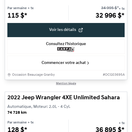
34 995
$
*
Par semaine
+ tx
+ tx
115
$
*
32 996
$
*
Voir les détails
Consultez l'historique
Commencer votre achat
Occasion Beaucage Granby
#
OCG03695A
1/19
Mention légale
Très bonne offre
2022 Jeep Wrangler 4XE Unlimited Sahara
Automatique, Moteur: 2.0L - 4 Cyl.
74 728 km
Par semaine
+ tx
+ tx
128
$
*
36 895
$
*