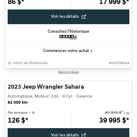
86
$
*
17 999
$
*
Voir les détails
Consultez l'historique
Commencer votre achat
Infiniti de Sherbrooke
#
NIST0854A
1/18
Mention légale
Très bonne offre
2023 Jeep Wrangler Sahara
Automatique, Moteur: 3.6L - 6 Cyl. - Essence
62 000 km
40 995
$
*
Par semaine
+ tx
+ tx
126
$
*
39 995
$
*
Voir les détails