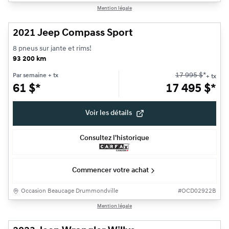
1/12
Mention légale
Très bonne offre
2021 Jeep Compass Sport
8 pneus sur jante et rims!
93 200 km
17 995
$
*
Par semaine
+ tx
+ tx
61
$
*
17 495
$
*
Voir les détails
Consultez l'historique
Commencer votre achat
Occasion Beaucage Drummondville
#
OCD02922B
1/28
Mention légale
Très bonne offre