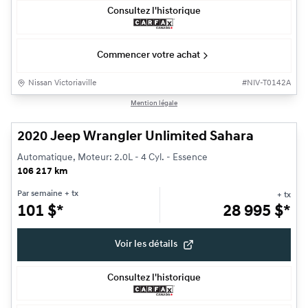
Consultez l'historique
Commencer votre achat
Nissan Victoriaville
#
NIV-T0142A
1/11
Mention légale
Très bonne offre
2020 Jeep Wrangler Unlimited Sahara
Automatique, Moteur: 2.0L - 4 Cyl. - Essence
106 217 km
Par semaine
+ tx
+ tx
101
$
*
28 995
$
*
Voir les détails
Consultez l'historique