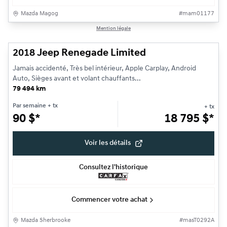
Mazda Magog
#
mam01177
1/23
Mention légale
Très bonne offre
2018 Jeep Renegade Limited
Jamais accidenté, Très bel intérieur, Apple Carplay, Android
Auto, Sièges avant et volant chauffants...
79 494 km
Par semaine
+ tx
+ tx
90
$
*
18 795
$
*
Voir les détails
Consultez l'historique
Commencer votre achat
Mazda Sherbrooke
#
masT0292A