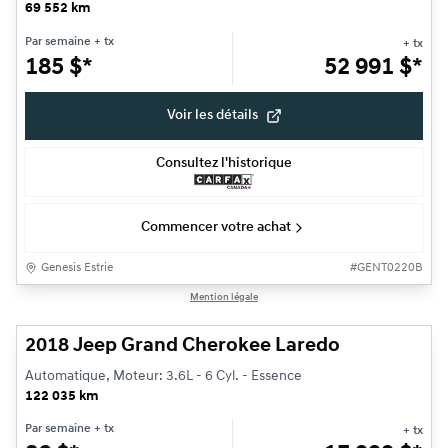
69 552 km
Par semaine
+ tx
+ tx
185
$
*
52 991
$
*
Voir les détails
Consultez l'historique
Commencer votre achat
Genesis Estrie
#
GENT0220B
1/16
Mention légale
Très bonne offre
2018 Jeep Grand Cherokee Laredo
Automatique, Moteur: 3.6L - 6 Cyl. - Essence
122 035 km
Par semaine
+ tx
+ tx