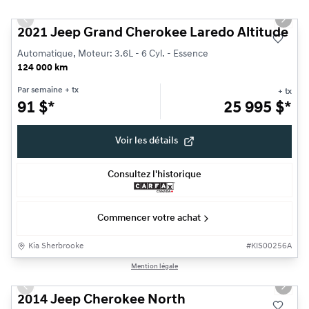
Très bonne offre
Previous slide
Next s
2021 Jeep Grand Cherokee Laredo Altitude
Automatique, Moteur: 3.6L - 6 Cyl. - Essence
124 000 km
Par semaine
+ tx
+ tx
91
$
*
25 995
$
*
Voir les détails
Consultez l'historique
Commencer votre achat
Kia Sherbrooke
#
KIS00256A
1/23
Mention légale
Très bonne offre
Previous slide
Next s
2014 Jeep Cherokee North