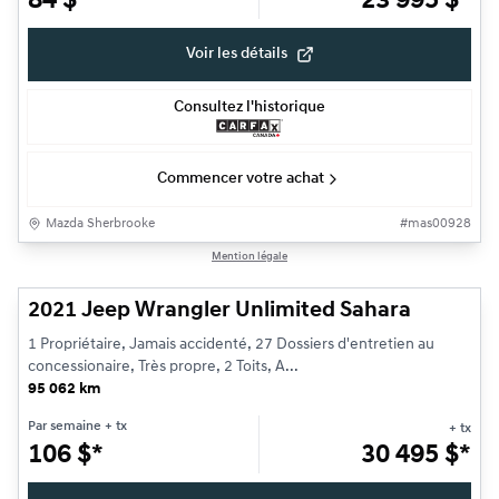
84
$
*
23 995
$
*
Voir les détails
Consultez l'historique
Commencer votre achat
Mazda Sherbrooke
#
mas00928
1/16
Mention légale
Très bonne offre
2021 Jeep Wrangler Unlimited Sahara
1 Propriétaire, Jamais accidenté, 27 Dossiers d'entretien au
concessionaire, Très propre, 2 Toits, A...
95 062 km
Par semaine
+ tx
+ tx
106
$
*
30 495
$
*