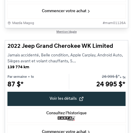
Commencer votre achat
Mazda Magog
#
mam01126A
1/21
Mention légale
Très bonne offre
2022 Jeep Grand Cherokee WK Limited
Jamais accidenté, Belle condition, Apple Carplay, Android Auto,
Sièges avant et volant chauffants, S...
139 774 km
26 995
$
*
Par semaine
+ tx
+ tx
87
$
*
24 995
$
*
Voir les détails
Consultez l'historique
Commencer votre achat