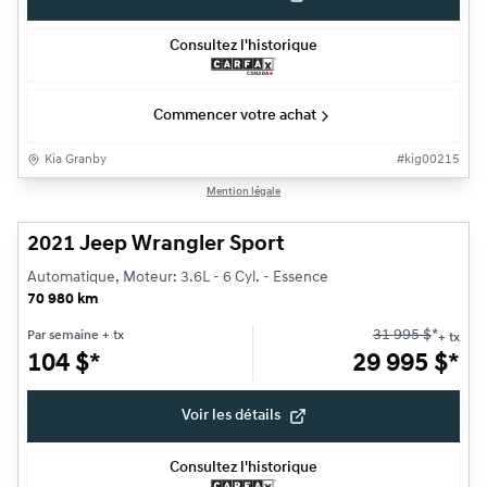
Consultez l'historique
Commencer votre achat
Kia Granby
#
kig00215
1/21
Mention légale
Très bonne offre
2021 Jeep Wrangler Sport
Automatique, Moteur: 3.6L - 6 Cyl. - Essence
70 980 km
31 995
$
*
Par semaine
+ tx
+ tx
104
$
*
29 995
$
*
Voir les détails
Consultez l'historique