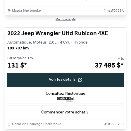
Mazda Sherbrooke
#
masT0028A
1/23
Mention légale
Très bonne offre
2022 Jeep Wrangler Ultd Rubicon 4XE
Automatique, Moteur: 2.0L - 4 Cyl. - Hybride
103 707 km
Par semaine
+ tx
+ tx
131
$
*
37 495
$
*
Voir les détails
Consultez l'historique
Commencer votre achat
Occasion Beaucage Sherbrooke
#
OCS03799