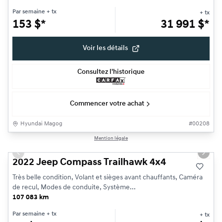
Par semaine
+ tx
+ tx
153
$
*
31 991
$
*
Voir les détails
Consultez l'historique
Commencer votre achat
Hyundai Magog
#
00208
1/22
Mention légale
Très bonne offre
Previous slide
Next s
2022 Jeep Compass Trailhawk 4x4
Très belle condition, Volant et sièges avant chauffants, Caméra
de recul, Modes de conduite, Système...
107 083 km
Par semaine
+ tx
+ tx