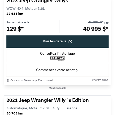
2023 Jeep Wrangler Willys
WOW, 4X4, Moteur 3.6L
33 681 km
41 995
$
*
Par semaine
+ tx
+ tx
129
$
*
40 995
$
*
Voir les détails
Consultez l'historique
Commencer votre achat
Occasion Beaucage Fleurimont
#
OCF03597
1/26
Mention légale
Très bonne offre
2021 Jeep Wrangler Willy`s Edition
Automatique, Moteur: 2.0L - 4 Cyl. - Essence
50 705 km