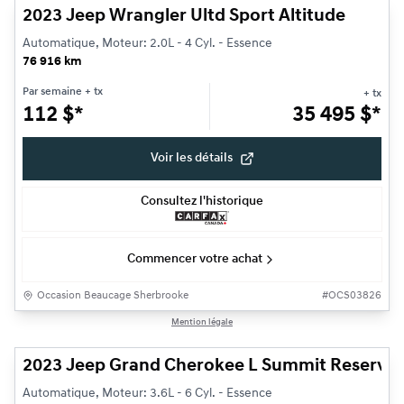
2023 Jeep Wrangler Ultd Sport Altitude
Automatique, Moteur: 2.0L - 4 Cyl. - Essence
76 916 km
Par semaine
+ tx
+ tx
112
$
*
35 495
$
*
Voir les détails
Consultez l'historique
Commencer votre achat
Occasion Beaucage Sherbrooke
#
OCS03826
1/29
Mention légale
Très bonne offre
2023 Jeep Grand Cherokee L Summit Reserve
Automatique, Moteur: 3.6L - 6 Cyl. - Essence