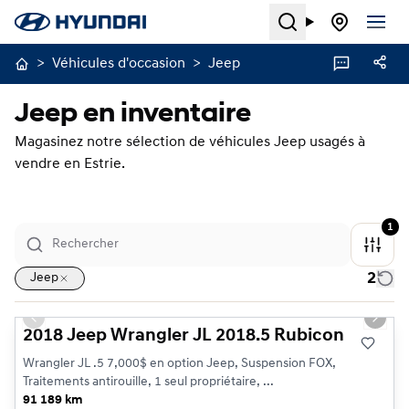
Search
>
Véhicules d'occasion
>
Jeep
Jeep en inventaire
Magasinez notre sélection de véhicules Jeep usagés à
vendre en Estrie.
1
2
Jeep
1/30
Très bonne offre
Previous slide
Next s
2018 Jeep Wrangler JL 2018.5 Rubicon
Wrangler JL .5 7,000$ en option Jeep, Suspension FOX,
Traitements antirouille, 1 seul propriétaire, ...
91 189 km