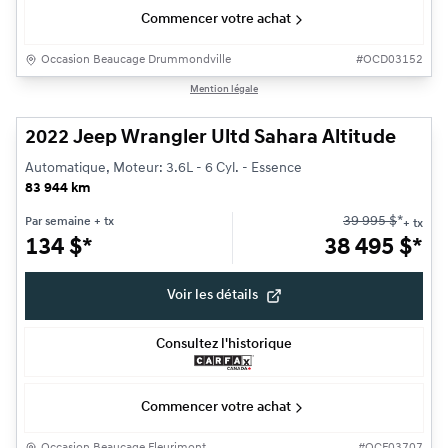
Commencer votre achat
Occasion Beaucage Drummondville
#
OCD03152
1/30
Mention légale
Très bonne offre
2022 Jeep Wrangler Ultd Sahara Altitude
Automatique, Moteur: 3.6L - 6 Cyl. - Essence
83 944 km
39 995
$
*
Par semaine
+ tx
+ tx
134
$
*
38 495
$
*
Voir les détails
Consultez l'historique
Commencer votre achat