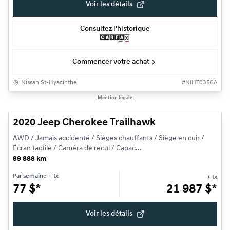
Voir les détails
Consultez l'historique
Commencer votre achat
Nissan St-Hyacinthe
#
NIHT0356A
1/19
Mention légale
Très bonne offre
2020 Jeep Cherokee Trailhawk
AWD / Jamais accidenté / Sièges chauffants / Siège en cuir /
Écran tactile / Caméra de recul / Capac...
89 888 km
Par semaine
+ tx
+ tx
77
$
*
21 987
$
*
Voir les détails