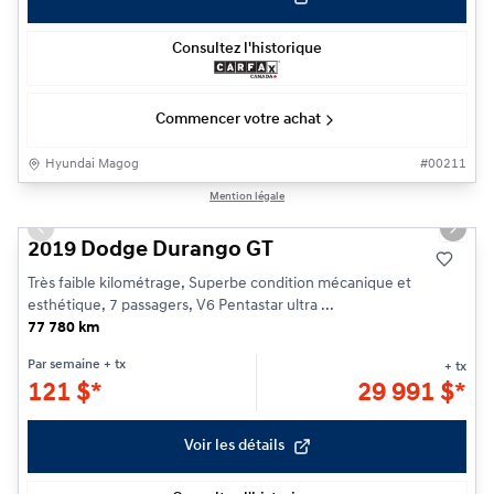
Consultez l'historique
Commencer votre achat
Hyundai Magog
#
00211
1/23
Mention légale
Previous slide
Next s
2019 Dodge Durango GT
Très faible kilométrage, Superbe condition mécanique et
esthétique, 7 passagers, V6 Pentastar ultra ...
77 780 km
Par semaine
+ tx
+ tx
121
$
*
29 991
$
*
Voir les détails