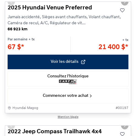
Previous slide
Next s
2025 Hyundai Venue Preferred
Jamais accidenté, Sièges avant chauffants, Volant chauffant,
Caméra de recul, A/C, Régulateur de vit...
66 923 km
Par semaine
+ tx
+ tx
67
$
*
21 400
$
*
Voir les détails
Consultez l'historique
Commencer votre achat
Hyundai Magog
#
00197
1/22
Mention légale
Previous slide
Next s
2022 Jeep Compass Trailhawk 4x4