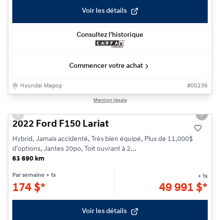
Voir les détails
Consultez l'historique
Commencer votre achat
Hyundai Magog
#
00236
1/26
Mention légale
Previous slide
Next s
2022 Ford F150 Lariat
Hybrid, Jamais accidenté, Très bien équipé, Plus de 11,000$
d'options, Jantes 20po, Toit ouvrant à 2...
63 690 km
Par semaine
+ tx
+ tx
174
$
*
49 991
$
*
Voir les détails