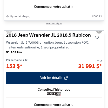
Commencer votre achat
Hyundai Magog
#
00212
1/30
Mention légale
Previous slide
Next s
2018 Jeep Wrangler JL 2018.5 Rubicon
Wrangler JL .5 7,000$ en option Jeep, Suspension FOX,
Traitements antirouille, 1 seul propriétaire, ...
91 189 km
Par semaine
+ tx
+ tx
153
$
*
31 991
$
*
Voir les détails
Consultez l'historique
Commencer votre achat