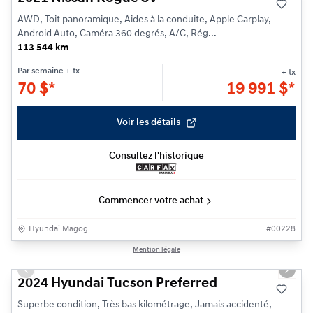
AWD, Toit panoramique, Aides à la conduite, Apple Carplay,
Android Auto, Caméra 360 degrés, A/C, Rég...
113 544 km
Par semaine
+ tx
+ tx
70
$
*
19 991
$
*
Voir les détails
Consultez l'historique
Commencer votre achat
Hyundai Magog
#
00228
1/24
Mention légale
Previous slide
Next s
2024 Hyundai Tucson Preferred
Superbe condition, Très bas kilométrage, Jamais accidenté,