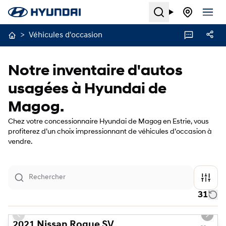
Search
>
Véhicules d'occasion
Notre inventaire d'autos
usagées à Hyundai de
Magog.
Chez votre concessionnaire Hyundai de Magog en Estrie, vous
profiterez d’un choix impressionnant de véhicules d’occasion à
vendre.
31
1/21
Previous slide
Next s
2021 Nissan Rogue SV