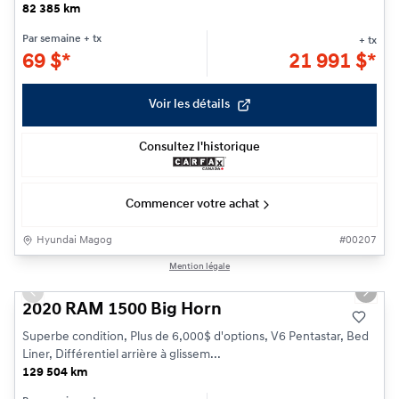
82 385 km
Par semaine
+ tx
+ tx
69
$
*
21 991
$
*
Voir les détails
Consultez l'historique
Commencer votre achat
Hyundai Magog
#
00207
1/29
Mention légale
Previous slide
Next s
2020 RAM 1500 Big Horn
Superbe condition, Plus de 6,000$ d'options, V6 Pentastar, Bed
Liner, Différentiel arrière à glissem...
129 504 km