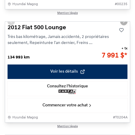
Hyundai Magog
#
00235
1/21
Mention légale
Previous slide
Next s
2012 Fiat 500 Lounge
Très bas kilométrage, Jamais accidenté, 2 propriétaires
seulement, Repeinturée l'an dernier, Freins ...
+ tx
7 991
$
*
134 993 km
Voir les détails
Consultez l'historique
Commencer votre achat
Hyundai Magog
#
T0204A
1/20
Mention légale