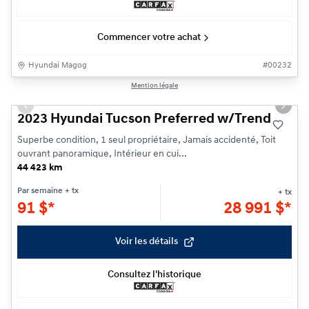
Commencer votre achat
Hyundai Magog
#
00232
1/25
Mention légale
Previous slide
Next s
2023 Hyundai Tucson Preferred w/Trend
Superbe condition, 1 seul propriétaire, Jamais accidenté, Toit
ouvrant panoramique, Intérieur en cui...
44 423 km
Par semaine
+ tx
+ tx
91
$
*
28 991
$
*
Voir les détails
Consultez l'historique