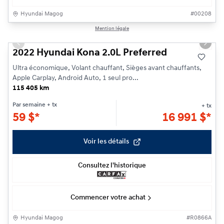
Hyundai Magog
#
00208
1/11
Mention légale
Previous slide
Next s
2022 Hyundai Kona 2.0L Preferred
Ultra économique, Volant chauffant, Sièges avant chauffants,
Apple Carplay, Android Auto, 1 seul pro...
115 405 km
Par semaine
+ tx
+ tx
59
$
*
16 991
$
*
Voir les détails
Consultez l'historique
Commencer votre achat
Hyundai Magog
#
R0866A