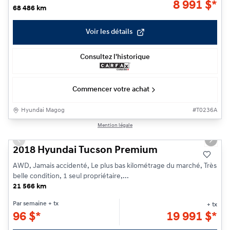
8 991
$
*
68 486 km
Voir les détails
Consultez l'historique
Commencer votre achat
Hyundai Magog
#
T0236A
1/23
Mention légale
Previous slide
Next s
2018 Hyundai Tucson Premium
AWD, Jamais accidenté, Le plus bas kilométrage du marché, Très
belle condition, 1 seul propriétaire,...
21 566 km
Par semaine
+ tx
+ tx
96
$
*
19 991
$
*