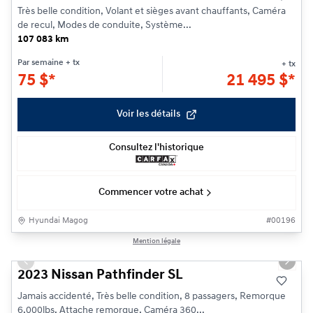
Très belle condition, Volant et sièges avant chauffants, Caméra
de recul, Modes de conduite, Système...
107 083 km
Par semaine
+ tx
+ tx
75
$
*
21 495
$
*
Voir les détails
Consultez l'historique
Commencer votre achat
Hyundai Magog
#
00196
1/25
Mention légale
Previous slide
Next s
2023 Nissan Pathfinder SL
Jamais accidenté, Très belle condition, 8 passagers, Remorque
6,000lbs, Attache remorque, Caméra 360...