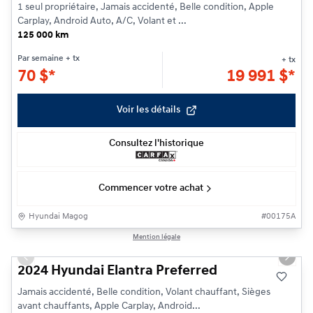
1 seul propriétaire, Jamais accidenté, Belle condition, Apple
Carplay, Android Auto, A/C, Volant et ...
125 000 km
Par semaine
+ tx
+ tx
70
$
*
19 991
$
*
Voir les détails
Consultez l'historique
Commencer votre achat
Hyundai Magog
#
00175A
1/20
Mention légale
Previous slide
Next s
2024 Hyundai Elantra Preferred
Jamais accidenté, Belle condition, Volant chauffant, Sièges
avant chauffants, Apple Carplay, Android...