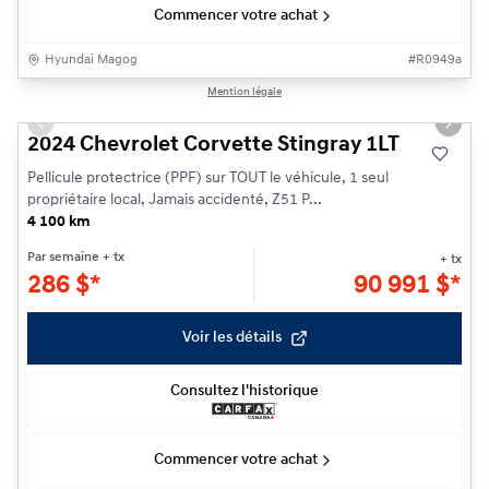
Commencer votre achat
Hyundai Magog
#
R0949a
1/38
Mention légale
Previous slide
Next s
2024 Chevrolet Corvette Stingray 1LT
Pellicule protectrice (PPF) sur TOUT le véhicule, 1 seul
propriétaire local, Jamais accidenté, Z51 P...
4 100 km
Par semaine
+ tx
+ tx
286
$
*
90 991
$
*
Voir les détails
Consultez l'historique
Commencer votre achat