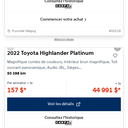
Consultez l'historique
Commencer votre achat
Hyundai Magog
#
00218
1/33
Mention légale
Previous slide
Next s
2022 Toyota Highlander Platinum
Magnifique combo de couleurs, Intérieur brun magnifique, Toit
ouvrant panoramique, Audio JBL, Sièges...
50 398 km
Par semaine
+ tx
+ tx
157
$
*
44 991
$
*
Voir les détails
Consultez l'historique