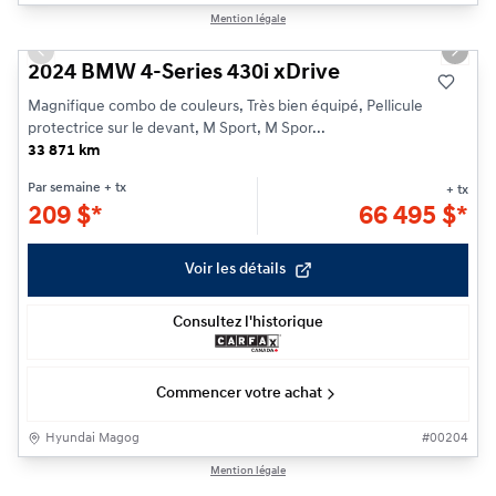
1/28
Mention légale
Previous slide
Next s
2024 BMW 4-Series 430i xDrive
Magnifique combo de couleurs, Très bien équipé, Pellicule
protectrice sur le devant, M Sport, M Spor...
33 871 km
Par semaine
+ tx
+ tx
209
$
*
66 495
$
*
Voir les détails
Consultez l'historique
Commencer votre achat
Hyundai Magog
#
00204
1/25
Mention légale