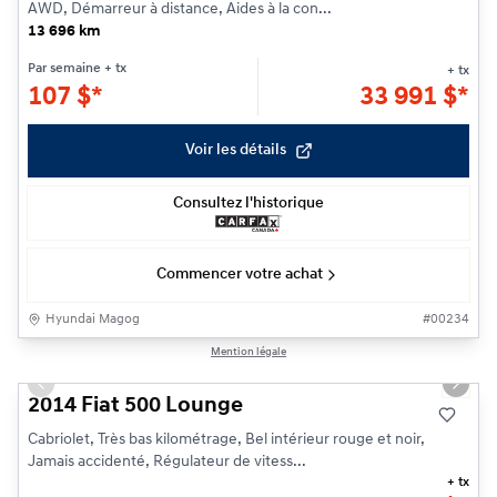
AWD, Démarreur à distance, Aides à la con...
13 696 km
Par semaine
+ tx
+ tx
107
$
*
33 991
$
*
Voir les détails
Consultez l'historique
Commencer votre achat
Hyundai Magog
#
00234
1/15
Mention légale
Previous slide
Next s
2014 Fiat 500 Lounge
Cabriolet, Très bas kilométrage, Bel intérieur rouge et noir,
Jamais accidenté, Régulateur de vitess...
+ tx