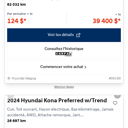
62 032 km
Par semaine
+ tx
+ tx
124
$
*
39 400
$
*
Voir les détails
Consultez l'historique
Commencer votre achat
Hyundai Magog
#
00190
1/23
Mention légale
Previous slide
Next s
2024 Hyundai Kona Preferred w/Trend
Cuir, Toit ouvrant, Hayon électrique, Bas kilométrage, Jamais
accidenté, AWD, Attache remorque, Jant...
26 697 km