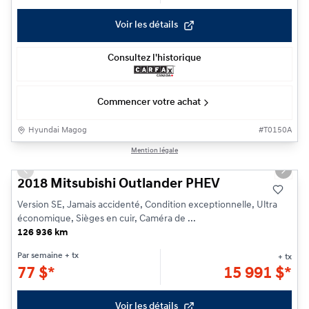
Voir les détails
Consultez l'historique
Commencer votre achat
Hyundai Magog
#
T0150A
1/22
Mention légale
Previous slide
Next s
2018 Mitsubishi Outlander PHEV
Version SE, Jamais accidenté, Condition exceptionnelle, Ultra
économique, Sièges en cuir, Caméra de ...
126 936 km
Par semaine
+ tx
+ tx
77
$
*
15 991
$
*
Voir les détails