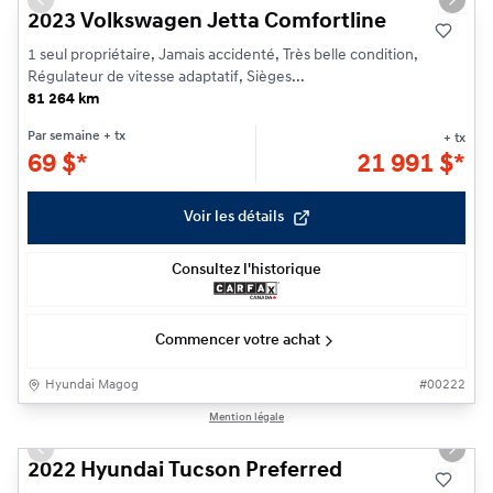
Previous slide
Next s
2023 Volkswagen Jetta Comfortline
1 seul propriétaire, Jamais accidenté, Très belle condition,
Régulateur de vitesse adaptatif, Sièges...
81 264 km
Par semaine
+ tx
+ tx
69
$
*
21 991
$
*
Voir les détails
Consultez l'historique
Commencer votre achat
Hyundai Magog
#
00222
1/21
Mention légale
Previous slide
Next s
2022 Hyundai Tucson Preferred