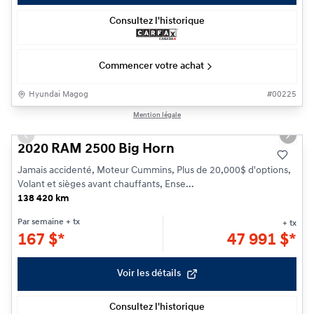
Consultez l'historique
Commencer votre achat
Hyundai Magog
#
00225
1/28
Mention légale
Previous slide
Next s
2020 RAM 2500 Big Horn
Jamais accidenté, Moteur Cummins, Plus de 20,000$ d'options,
Volant et sièges avant chauffants, Ense...
138 420 km
Par semaine
+ tx
+ tx
167
$
*
47 991
$
*
Voir les détails
Consultez l'historique