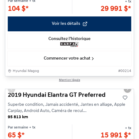
Par semaine
+ tx
+ tx
104
$
*
29 991
$
*
Voir les détails
Consultez l'historique
Commencer votre achat
Hyundai Magog
#
00214
1/23
Mention légale
Previous slide
Next s
2019 Hyundai Elantra GT Preferred
Superbe condition, Jamais accidenté, Jantes en alliage, Apple
Carplay, Android Auto, Caméra de recul...
95 813 km
Par semaine
+ tx
+ tx
65
$
*
15 991
$
*