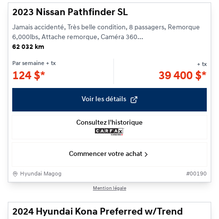
2023 Nissan Pathfinder SL
Jamais accidenté, Très belle condition, 8 passagers, Remorque
6,000lbs, Attache remorque, Caméra 360...
62 032 km
Par semaine
+ tx
+ tx
124
$
*
39 400
$
*
Voir les détails
Consultez l'historique
Commencer votre achat
Hyundai Magog
#
00190
1/23
Mention légale
2024 Hyundai Kona Preferred w/Trend