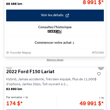
8 991
$
*
68 486 km
Voir les détails
Consultez l'historique
Commencer votre achat
Hyundai Magog
#
T0236A
1/26
Mention légale
Previous slide
Next s
2022 Ford F150 Lariat
Hybrid, Jamais accidenté, Très bien équipé, Plus de 11,000$
d'options, Jantes 20po, Toit ouvrant à 2...
63 690 km
Par semaine
+ tx
+ tx
174
$
*
49 991
$
*