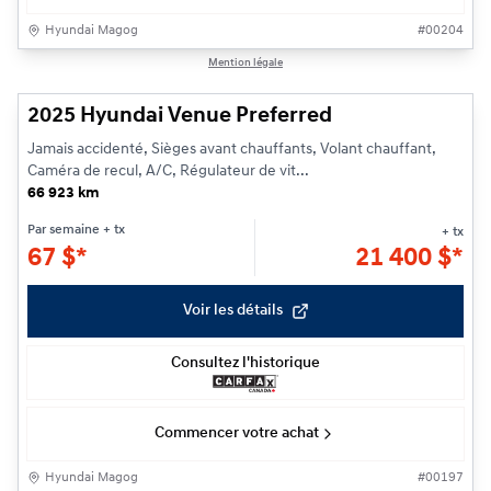
Hyundai Magog
#
00204
1/25
Mention légale
2025 Hyundai Venue Preferred
Jamais accidenté, Sièges avant chauffants, Volant chauffant,
Caméra de recul, A/C, Régulateur de vit...
66 923 km
Par semaine
+ tx
+ tx
67
$
*
21 400
$
*
Voir les détails
Consultez l'historique
Commencer votre achat
Hyundai Magog
#
00197