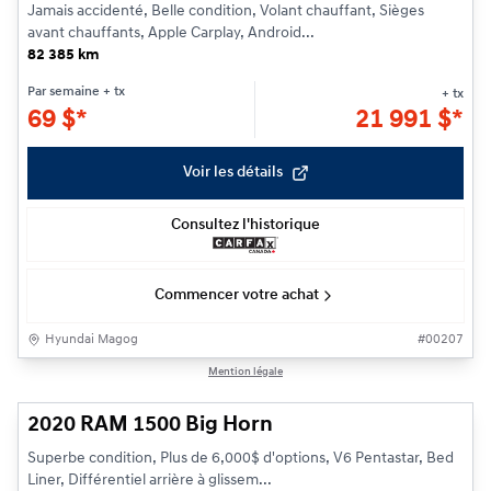
Jamais accidenté, Belle condition, Volant chauffant, Sièges
avant chauffants, Apple Carplay, Android...
82 385 km
Par semaine
+ tx
+ tx
69
$
*
21 991
$
*
Voir les détails
Consultez l'historique
Commencer votre achat
Hyundai Magog
#
00207
1/29
Mention légale
2020 RAM 1500 Big Horn
Superbe condition, Plus de 6,000$ d'options, V6 Pentastar, Bed
Liner, Différentiel arrière à glissem...