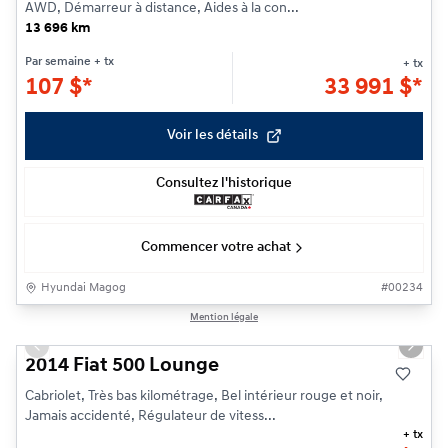
AWD, Démarreur à distance, Aides à la con...
13 696 km
Par semaine
+ tx
+ tx
107
$
*
33 991
$
*
Voir les détails
Consultez l'historique
Commencer votre achat
Hyundai Magog
#
00234
1/15
Mention légale
Previous slide
Next s
2014 Fiat 500 Lounge
Cabriolet, Très bas kilométrage, Bel intérieur rouge et noir,
Jamais accidenté, Régulateur de vitess...
+ tx