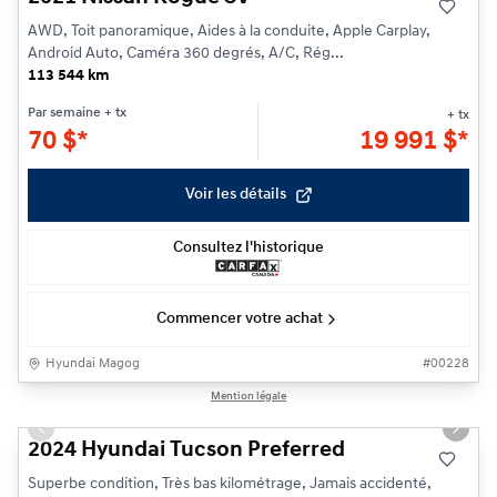
AWD, Toit panoramique, Aides à la conduite, Apple Carplay,
Android Auto, Caméra 360 degrés, A/C, Rég...
113 544 km
Par semaine
+ tx
+ tx
70
$
*
19 991
$
*
Voir les détails
Consultez l'historique
Commencer votre achat
Hyundai Magog
#
00228
1/24
Mention légale
Previous slide
Next s
2024 Hyundai Tucson Preferred
Superbe condition, Très bas kilométrage, Jamais accidenté,