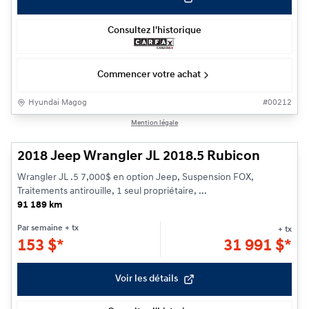
Consultez l'historique
Commencer votre achat
Hyundai Magog
#
00212
1/30
Mention légale
2018 Jeep Wrangler JL 2018.5 Rubicon
Wrangler JL .5 7,000$ en option Jeep, Suspension FOX,
Traitements antirouille, 1 seul propriétaire, ...
91 189 km
Par semaine
+ tx
+ tx
153
$
*
31 991
$
*
Voir les détails