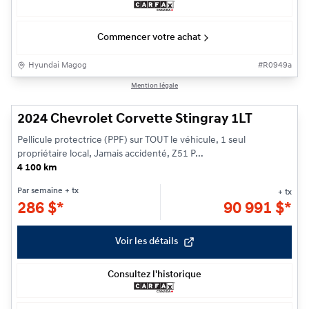
Commencer votre achat
Hyundai Magog
#
R0949a
1/38
Mention légale
2024 Chevrolet Corvette Stingray 1LT
Pellicule protectrice (PPF) sur TOUT le véhicule, 1 seul
propriétaire local, Jamais accidenté, Z51 P...
4 100 km
Par semaine
+ tx
+ tx
286
$
*
90 991
$
*
Voir les détails
Consultez l'historique