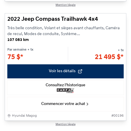
1/22
Mention légale
2022 Jeep Compass Trailhawk 4x4
Très belle condition, Volant et sièges avant chauffants, Caméra
de recul, Modes de conduite, Système...
107 083 km
Par semaine
+ tx
+ tx
75
$
*
21 495
$
*
Voir les détails
Consultez l'historique
Commencer votre achat
Hyundai Magog
#
00196
1/25
Mention légale