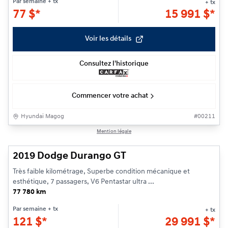
Par semaine
+ tx
+ tx
77
$
*
15 991
$
*
Voir les détails
Consultez l'historique
Commencer votre achat
Hyundai Magog
#
00211
1/23
Mention légale
2019 Dodge Durango GT
Très faible kilométrage, Superbe condition mécanique et
esthétique, 7 passagers, V6 Pentastar ultra ...
77 780 km
Par semaine
+ tx
+ tx
121
$
*
29 991
$
*