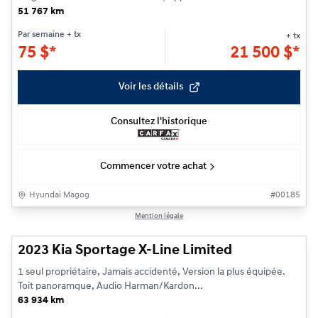
51 767 km
Par semaine
+ tx
+ tx
75
$
*
21 500
$
*
Voir les détails
Consultez l'historique
Commencer votre achat
Hyundai Magog
#
00185
1/25
Mention légale
2023 Kia Sportage X-Line Limited
1 seul propriétaire, Jamais accidenté, Version la plus équipée.
Toit panoramque, Audio Harman/Kardon...
63 934 km