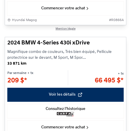
Commencer votre achat
Hyundai Magog
#
R0866A
1/28
Mention légale
2024 BMW 4-Series 430i xDrive
Magnifique combo de couleurs, Très bien équipé, Pellicule
protectrice sur le devant, M Sport, M Spor...
33 871 km
Par semaine
+ tx
+ tx
209
$
*
66 495
$
*
Voir les détails
Consultez l'historique
Commencer votre achat