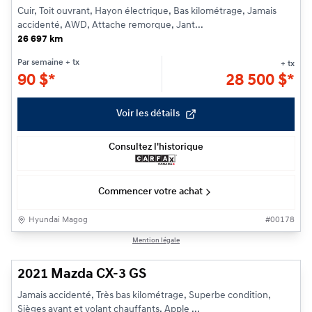
Cuir, Toit ouvrant, Hayon électrique, Bas kilométrage, Jamais
accidenté, AWD, Attache remorque, Jant...
26 697 km
Par semaine
+ tx
+ tx
90
$
*
28 500
$
*
Voir les détails
Consultez l'historique
Commencer votre achat
Hyundai Magog
#
00178
1/15
Mention légale
2021 Mazda CX-3 GS
Jamais accidenté, Très bas kilométrage, Superbe condition,
Sièges avant et volant chauffants, Apple ...