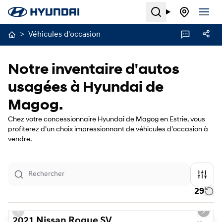
Search
>
Véhicules d'occasion
Notre inventaire d'autos
usagées à Hyundai de
Magog.
Chez votre concessionnaire Hyundai de Magog en Estrie, vous
profiterez d’un choix impressionnant de véhicules d’occasion à
vendre.
29
1/21
Previous slide
Next s
2021 Nissan Rogue SV