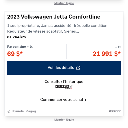
1/20
Mention légale
2023 Volkswagen Jetta Comfortline
1 seul propriétaire, Jamais accidenté, Très belle condition,
Régulateur de vitesse adaptatif, Sièges...
81 264 km
Par semaine
+ tx
+ tx
69
$
*
21 991
$
*
Voir les détails
Consultez l'historique
Commencer votre achat
Hyundai Magog
#
00222
1/21
Mention légale