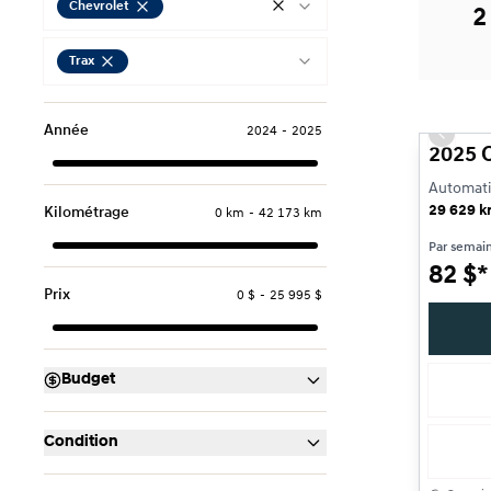
Chevrolet
2
Trax
Très bon
Année
2024
-
2025
Previou
2025 C
Automatiq
29 629 
Kilométrage
0 km
-
42 173 km
Par semai
82
$
*
Prix
0 $
-
25 995 $
Budget
Condition