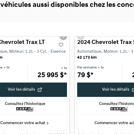
 véhicules aussi disponibles chez les co
1/23
ne offre
Très bonne offre
s slide
Next slide
Previous slide
hevrolet Trax LT
2024 Chevrolet Trax 
ue, Moteur: 1.2L - 3 Cyl. - Essence
Automatique, Moteur: 1.2L - 3 
km
42 173 km
ne
+ tx
Par semaine
+ tx
+ tx
25 995
$
*
79
$
*
Voir les détails
Voir les détails
Consultez l'historique
Consultez l'histor
Commencer votre achat
Commencer votre ac