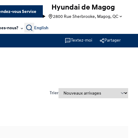
Hyundai de Magog
ndez-vous Service
2800 Rue Sherbrooke, Magog, QC
Search
es-nous?
English
Textez-moi
Partager
Trier