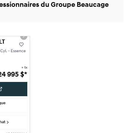
ncessionnaires du Groupe Beaucage
1/18
Next slide
LT
Cyl. - Essence
+ tx
24 995
$
*
ique
hat