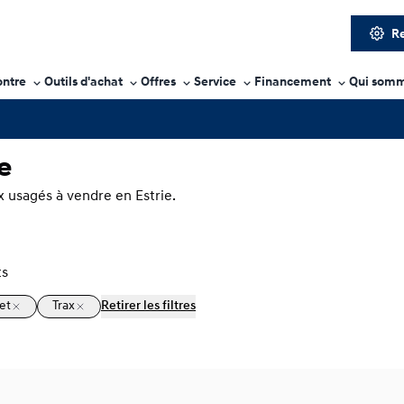
Re
ontre
Outils d'achat
Offres
Service
Financement
Qui somm
e
 usagés à vendre en Estrie.
ts
et
Trax
Retirer les filtres