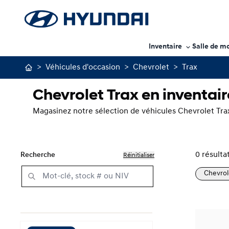
Inventaire
Salle de m
>
Véhicules d'occasion
>
Chevrolet
>
Trax
Chevrolet Trax en inventair
Magasinez notre sélection de véhicules Chevrolet Trax
0
résulta
Recherche
Réinitialiser
Chevrol