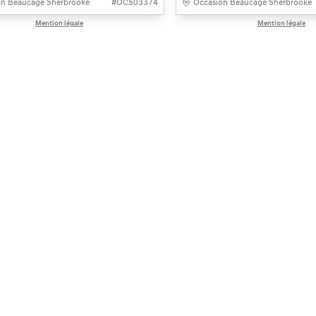
on Beaucage Sherbrooke
#
OCS03374
Occasion Beaucage Sherbrooke
Mention légale
Mention légale