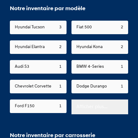
Notre inventaire par modèle
Hyundai Tucson
3
Fiat 500
2
Hyundai Elantra
2
Hyundai Kona
2
Audi S3
1
BMW 4-Series
1
Chevrolet Corvette
1
Dodge Durango
1
Ford F150
1
Afficher plus...
Notre inventaire par carrosserie