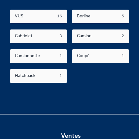
VUS
16
Berline
5
Cabriolet
3
Camion
2
Camionnette
1
Coupé
1
Hatchback
1
Ventes