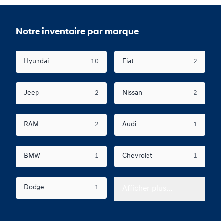
Notre inventaire par marque
Hyundai
10
Fiat
2
Jeep
2
Nissan
2
RAM
2
Audi
1
BMW
1
Chevrolet
1
Dodge
1
Afficher plus...