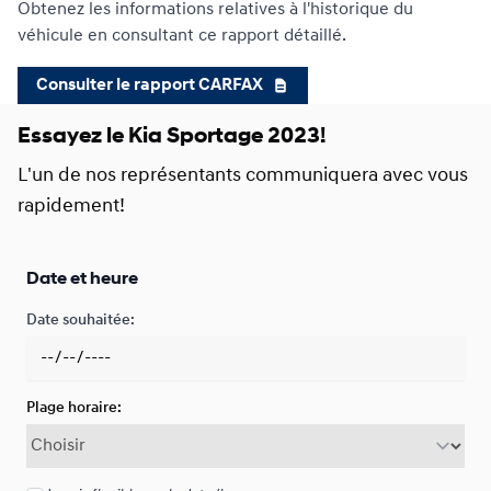
219
$
*
/
Sem.
Obtenez les informations relatives à l'historique du
0.00 $ d'acompte • 6.99%
véhicule en consultant ce rapport détaillé.
Consulter le rapport CARFAX
Financement sur 24 mois
À partir de :
Essayez le Kia Sportage 2023!
Financement sur 24 mois
317
$
*
/
Sem.
0.00 $ d'acompte • 6.99%
L'un de nos représentants communiquera avec vous
rapidement!
Date et heure
Date souhaitée:
Plage horaire: