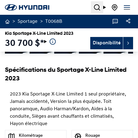
Search
>
Sportage
>
T0068B
Kia Sportage X-Line Limited 2023
30 700
$
*
Disponibilité
Arrêter
Précédent
Suivant
Spécifications du Sportage X-Line Limited
2023
2023 Kia Sportage X-Line Limited 1 seul propriétaire,
Jamais accidenté, Version la plus équipée. Toit
panoramque, Audio Harman/Kardon, Aides à la
conduite, Sièges avant chauffants et climatisés,
Hayon électrique
Kilométrage
Rouage