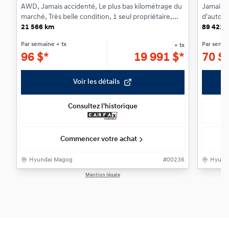
AWD, Jamais accidenté, Le plus bas kilométrage du
Jamais a
marché, Très belle condition, 1 seul propriétaire,...
d'autono
21 566 km
chauffan
89 423 
Par semaine
+ tx
Par sema
+ tx
96
$
*
19 991
$
*
70
$
Voir les détails
Consultez l'historique
Commencer votre achat
Hyundai Magog
#
00236
Hyund
Mention légale
1 / 1