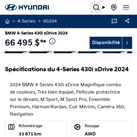
Search
>
4-Series
>
00204
BMW 4-Series 430i xDrive 2024
66 495
$
*
Disponibilité
Arrêter
Précédent
Suivant
Spécifications du 4-Series 430i xDrive 2024
2024 BMW 4-Series 430i xDrive Magnifique combo
de couleurs, Très bien équipé, Pellicule protectrice
sur le devant, M Sport, M Sport Pro, Ensemble
Premium, Harman/Kardan, Cuir Merino, Caméra 360,
Navigation
Kilométrage
Rouage
33 871 km
AWD