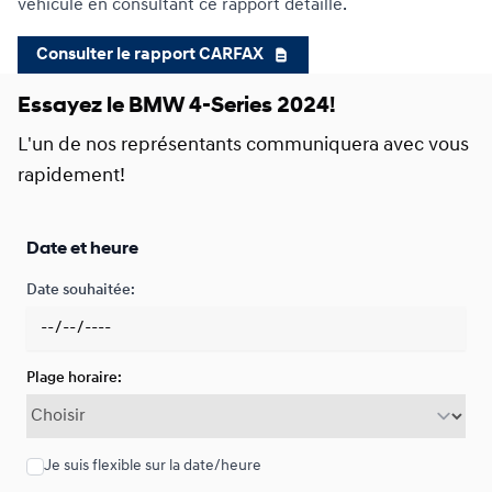
véhicule en consultant ce rapport détaillé.
Consulter le rapport CARFAX
Financement sur 24 mois
À partir de :
Essayez le BMW 4-Series 2024!
Financement sur 24 mois
687
$
*
/
Sem.
0.00 $ d'acompte • 6.99%
L'un de nos représentants communiquera avec vous
rapidement!
Date et heure
Date souhaitée:
Plage horaire:
Je suis flexible sur la date/heure