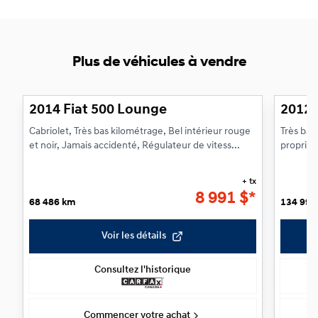
Plus de véhicules à vendre
1/15
Très bonne offre
Très bo
2014 Fiat 500 Lounge
2012 
Cabriolet, Très bas kilométrage, Bel intérieur rouge
Très bas
et noir, Jamais accidenté, Régulateur de vitess...
propriét
Freins ...
+ tx
8 991
$
*
68 486 km
134 993
Voir les détails
Consultez l'historique
Commencer votre achat