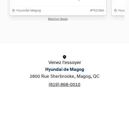
Hyundai Magog
#
T0236A
Hyund
Mention légale
1 / 1
Venez l'essayer
Hyundai de Magog
2800 Rue Sherbrooke, Magog, QC
(819) 868-0010