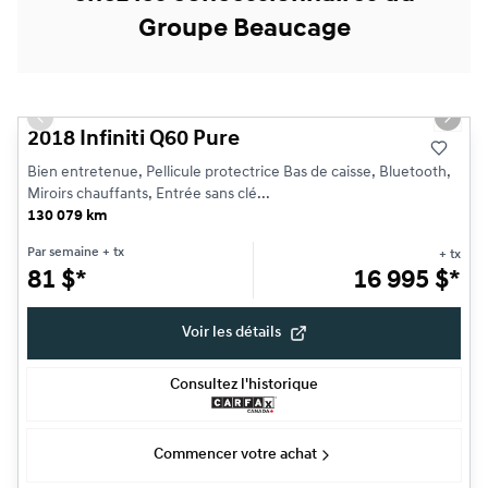
Groupe Beaucage
1/19
Très bonne offre
Previous slide
Next s
2018 Infiniti Q60 Pure
Bien entretenue, Pellicule protectrice Bas de caisse, Bluetooth,
Miroirs chauffants, Entrée sans clé...
130 079 km
Par semaine
+ tx
+ tx
81
$
*
16 995
$
*
Voir les détails
Consultez l'historique
Commencer votre achat