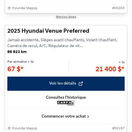
Hyundai Magog
#
00204
1/25
Mention légale
2025 Hyundai Venue Preferred
Jamais accidenté, Sièges avant chauffants, Volant chauffant,
Caméra de recul, A/C, Régulateur de vit...
66 923 km
Par semaine
+ tx
+ tx
67
$
*
21 400
$
*
Voir les détails
Consultez l'historique
Commencer votre achat
Hyundai Magog
#
00197