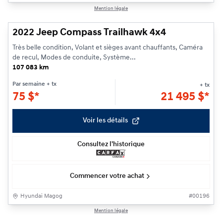
1/22
Mention légale
2022 Jeep Compass Trailhawk 4x4
Très belle condition, Volant et sièges avant chauffants, Caméra
de recul, Modes de conduite, Système...
107 083 km
Par semaine
+ tx
+ tx
75
$
*
21 495
$
*
Voir les détails
Consultez l'historique
Commencer votre achat
Hyundai Magog
#
00196
1/25
Mention légale