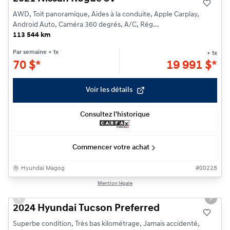
AWD, Toit panoramique, Aides à la conduite, Apple Carplay,
Android Auto, Caméra 360 degrés, A/C, Rég...
113 544 km
Par semaine
+ tx
+ tx
70
$
*
19 991
$
*
Voir les détails
Consultez l'historique
Commencer votre achat
Hyundai Magog
#
00228
1/24
Mention légale
Previous slide
Next s
2024 Hyundai Tucson Preferred
Superbe condition, Très bas kilométrage, Jamais accidenté,