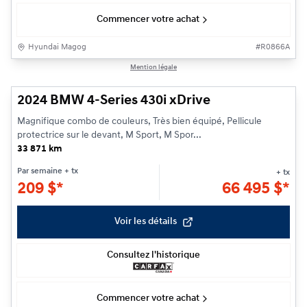
Commencer votre achat
Hyundai Magog
#
R0866A
1/28
Mention légale
2024 BMW 4-Series 430i xDrive
Magnifique combo de couleurs, Très bien équipé, Pellicule
protectrice sur le devant, M Sport, M Spor...
33 871 km
Par semaine
+ tx
+ tx
209
$
*
66 495
$
*
Voir les détails
Consultez l'historique
Commencer votre achat