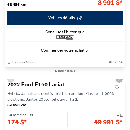
8 991
$
*
68 486 km
Voir les détails
Consultez l'historique
Commencer votre achat
Hyundai Magog
#
T0236A
1/26
Mention légale
Previous slide
Next s
2022 Ford F150 Lariat
Hybrid, Jamais accidenté, Très bien équipé, Plus de 11,000$
d'options, Jantes 20po, Toit ouvrant à 2...
63 690 km
Par semaine
+ tx
+ tx
174
$
*
49 991
$
*