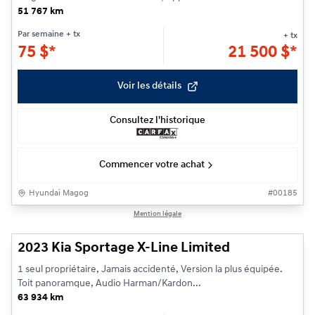
51 767 km
Par semaine
+ tx
+ tx
75
$
*
21 500
$
*
Voir les détails
Consultez l'historique
Commencer votre achat
Hyundai Magog
#
00185
1/25
Mention légale
2023 Kia Sportage X-Line Limited
1 seul propriétaire, Jamais accidenté, Version la plus équipée.
Toit panoramque, Audio Harman/Kardon...
63 934 km