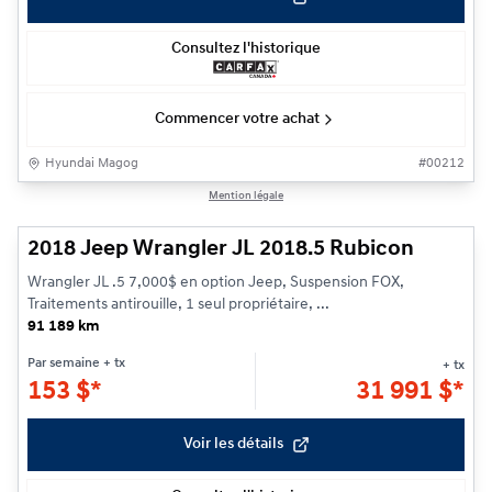
Consultez l'historique
Commencer votre achat
Hyundai Magog
#
00212
1/30
Mention légale
2018 Jeep Wrangler JL 2018.5 Rubicon
Wrangler JL .5 7,000$ en option Jeep, Suspension FOX,
Traitements antirouille, 1 seul propriétaire, ...
91 189 km
Par semaine
+ tx
+ tx
153
$
*
31 991
$
*
Voir les détails