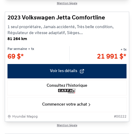
1/20
Mention légale
2023 Volkswagen Jetta Comfortline
1 seul propriétaire, Jamais accidenté, Très belle condition,
Régulateur de vitesse adaptatif, Sièges...
81 264 km
Par semaine
+ tx
+ tx
69
$
*
21 991
$
*
Voir les détails
Consultez l'historique
Commencer votre achat
Hyundai Magog
#
00222
1/21
Mention légale