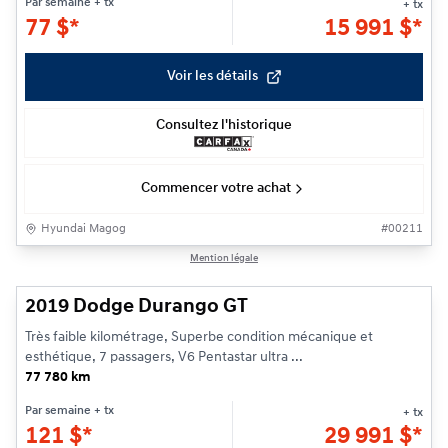
Par semaine
+ tx
+ tx
77
$
*
15 991
$
*
Voir les détails
Consultez l'historique
Commencer votre achat
Hyundai Magog
#
00211
1/23
Mention légale
2019 Dodge Durango GT
Très faible kilométrage, Superbe condition mécanique et
esthétique, 7 passagers, V6 Pentastar ultra ...
77 780 km
Par semaine
+ tx
+ tx
121
$
*
29 991
$
*