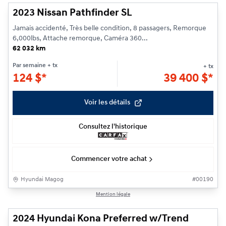
2023 Nissan Pathfinder SL
Jamais accidenté, Très belle condition, 8 passagers, Remorque
6,000lbs, Attache remorque, Caméra 360...
62 032 km
Par semaine
+ tx
+ tx
124
$
*
39 400
$
*
Voir les détails
Consultez l'historique
Commencer votre achat
Hyundai Magog
#
00190
1/23
Mention légale
2024 Hyundai Kona Preferred w/Trend