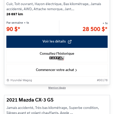
Cuir, Toit ouvrant, Hayon électrique, Bas kilométrage, Jamais
accidenté, AWD, Attache remorque, Jant...
26 697 km
Par semaine
+ tx
+ tx
90
$
*
28 500
$
*
Voir les détails
Consultez l'historique
Commencer votre achat
Hyundai Magog
#
00178
1/15
Mention légale
2021 Mazda CX-3 GS
Jamais accidenté, Très bas kilométrage, Superbe condition,
Sièges avant et volant chauffants, Apple ...