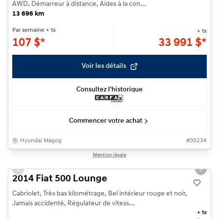
AWD, Démarreur à distance, Aides à la con...
13 696 km
Par semaine
+ tx
+ tx
107
$
*
33 991
$
*
Voir les détails
Consultez l'historique
Commencer votre achat
Hyundai Magog
#
00234
1/15
Mention légale
Previous slide
Next s
2014 Fiat 500 Lounge
Cabriolet, Très bas kilométrage, Bel intérieur rouge et noir,
Jamais accidenté, Régulateur de vitess...
+ tx