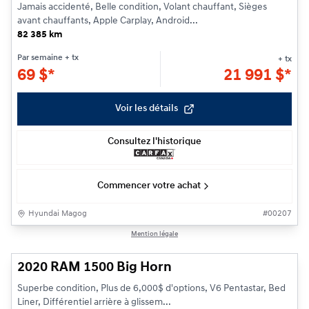
Jamais accidenté, Belle condition, Volant chauffant, Sièges
avant chauffants, Apple Carplay, Android...
82 385 km
Par semaine
+ tx
+ tx
69
$
*
21 991
$
*
Voir les détails
Consultez l'historique
Commencer votre achat
Hyundai Magog
#
00207
1/29
Mention légale
2020 RAM 1500 Big Horn
Superbe condition, Plus de 6,000$ d'options, V6 Pentastar, Bed
Liner, Différentiel arrière à glissem...