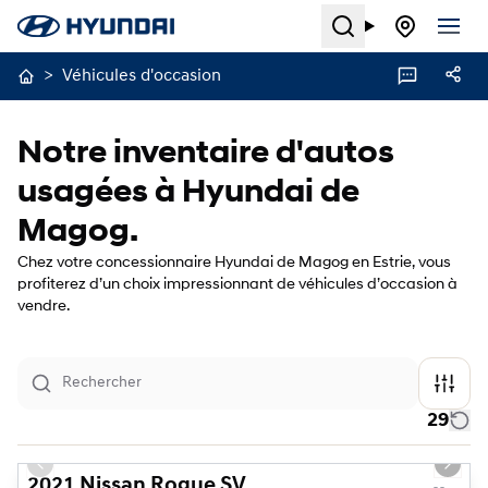
Search
>
Véhicules d'occasion
Notre inventaire d'autos
usagées à Hyundai de
Magog.
Chez votre concessionnaire Hyundai de Magog en Estrie, vous
profiterez d’un choix impressionnant de véhicules d’occasion à
vendre.
29
1/21
Previous slide
Next s
2021 Nissan Rogue SV