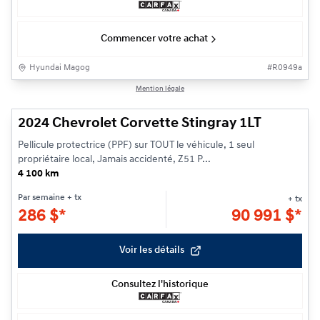
Commencer votre achat
Hyundai Magog
#
R0949a
1/38
Mention légale
2024 Chevrolet Corvette Stingray 1LT
Pellicule protectrice (PPF) sur TOUT le véhicule, 1 seul
propriétaire local, Jamais accidenté, Z51 P...
4 100 km
Par semaine
+ tx
+ tx
286
$
*
90 991
$
*
Voir les détails
Consultez l'historique