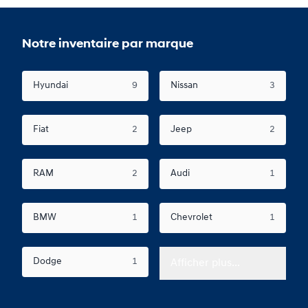
Notre inventaire par marque
Hyundai
9
Nissan
3
Fiat
2
Jeep
2
RAM
2
Audi
1
BMW
1
Chevrolet
1
Dodge
1
Afficher plus...