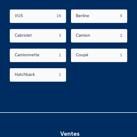
VUS
16
Berline
5
Cabriolet
3
Camion
2
Camionnette
1
Coupé
1
Hatchback
1
Ventes