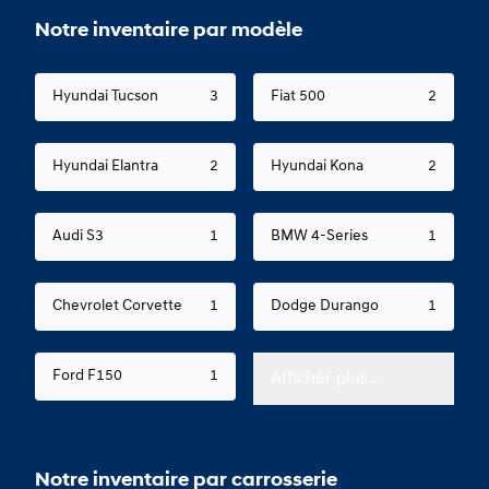
Notre inventaire par modèle
Hyundai Tucson
3
Fiat 500
2
Hyundai Elantra
2
Hyundai Kona
2
Audi S3
1
BMW 4-Series
1
Chevrolet Corvette
1
Dodge Durango
1
Ford F150
1
Afficher plus...
Notre inventaire par carrosserie