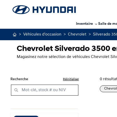
Inventaire
Salle de m
>
Véhicules d'occasion
>
Chevrolet
>
Silverado 35
Chevrolet Silverado 3500 e
Magasinez notre sélection de véhicules Chevrolet Sil
0
résulta
Recherche
Réinitialiser
Chevrol