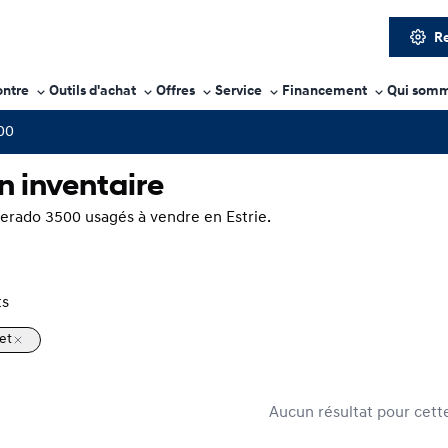
Re
ontre
Outils d'achat
Offres
Service
Financement
Qui somm
00
n inventaire
verado 3500 usagés à vendre en Estrie.
ts
et
Aucun résultat pour cett