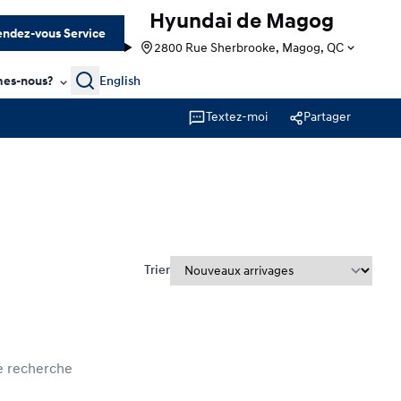
Hyundai de Magog
ndez-vous Service
2800 Rue Sherbrooke, Magog, QC
Search
es-nous?
English
Textez-moi
Partager
Trier
e recherche