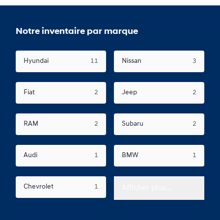
Notre inventaire par marque
Hyundai
11
Nissan
3
Fiat
2
Jeep
2
RAM
2
Subaru
2
Audi
1
BMW
1
Chevrolet
1
Afficher plus...