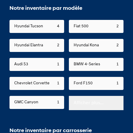
Notre inventaire par modèle
Hyundai Tucson
4
Fiat 500
2
Hyundai Elantra
2
Hyundai Kona
2
Audi S3
1
BMW 4-Series
1
Chevrolet Corvette
1
Ford F150
1
GMC Canyon
1
Afficher plus...
Notre inventaire par carrosserie