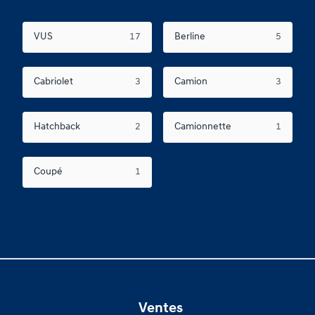
VUS
17
Berline
5
Cabriolet
3
Camion
3
Hatchback
2
Camionnette
1
Coupé
1
Ventes